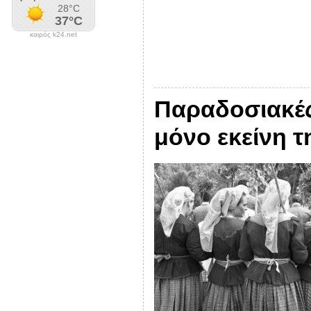
καιρός k24.net
Παραδοσιακές
μόνο εκείνη τ