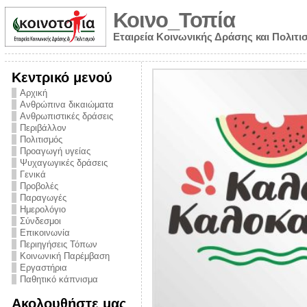
Κοινο_Τοπία
Εταιρεία Κοινωνικής Δράσης και Πολιτι
Κεντρικό μενού
Αρχική
Ανθρώπινα δικαιώματα
Ανθρωπιστικές δράσεις
Περιβάλλον
Πολιτισμός
Προαγωγή υγείας
Ψυχαγωγικές δράσεις
Γενικά
Προβολές
Παραγωγές
Ημερολόγιο
νυμα από την
Σύνδεσμοι
για την ημέρα
Επικοινωνία
Περιηγήσεις Τόπων
ναρκωτικών και
Κοινωνική Παρέμβαση
 στήριξης στο
Εργαστήρια
Παθητικό κάπνισμα
ο Πρόληψης
Ακολουθήστε μας