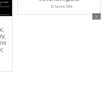
11 Ιουνίου 2026
›
ις
κής
ατα
ες