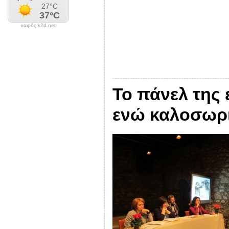
καιρός k24.net
Το πάνελ της
ενώ καλοσωρί