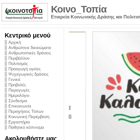
Κοινο_Τοπία
Εταιρεία Κοινωνικής Δράσης και Πολιτι
Κεντρικό μενού
Αρχική
Ανθρώπινα δικαιώματα
Ανθρωπιστικές δράσεις
Περιβάλλον
Πολιτισμός
Προαγωγή υγείας
Ψυχαγωγικές δράσεις
Γενικά
Προβολές
Παραγωγές
Ημερολόγιο
νυμα από την
Σύνδεσμοι
για την ημέρα
Επικοινωνία
Περιηγήσεις Τόπων
ναρκωτικών και
Κοινωνική Παρέμβαση
Εργαστήρια
στήριξης στο
Παθητικό κάπνισμα
ο Πρόληψης
Ακολουθήστε μας