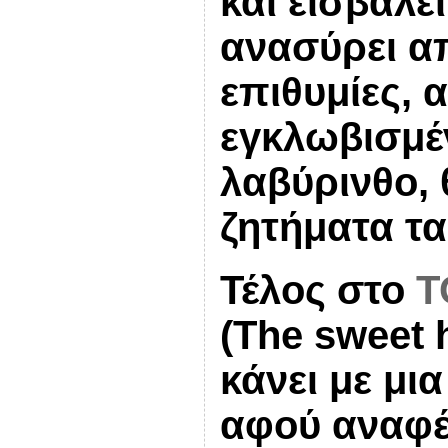
και εισβάλε
ανασύρει απ
επιθυμίες, 
εγκλωβισμέν
λαβύρινθο, 
ζητήματα τ
Τέλος στο
Τ
(The sweet h
κάνει με μι
αφού αναφέ