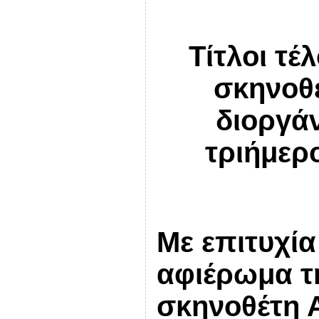
Τίτλοι τέ
σκηνοθ
διοργά
τριήμερ
Με επιτυχί
αφιέρωμα τ
σκηνοθέτη 