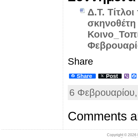
Δ.Τ. Τίτλο
σκηνοθέτη
Κοινο_Τοπί
Φεβρουαρί
Share
Share
Post
V
i
b
6 Φεβρουαρίου,
e
r
Comments ar
Copyright © 2026