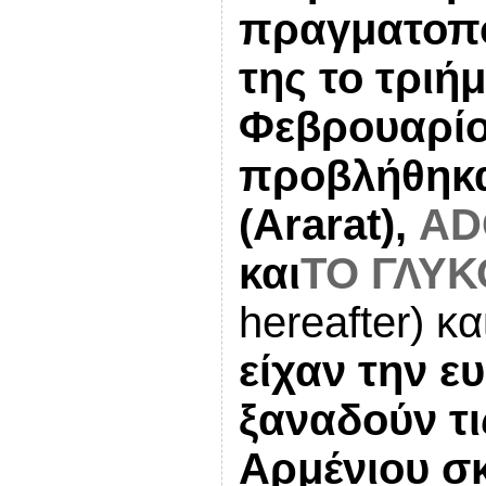
πραγματοπο
της το τριήμ
Φεβρουαρί
προβλήθηκαν
(Ararat),
AD
και
ΤΟ ΓΛΥ
hereafter) και
είχαν την ε
ξαναδούν τι
Αρμένιου σ