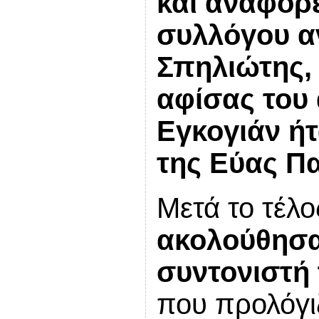
και αναφορέ
συλλόγου α
Σπηλιώτης
,
αφίσας
του 
Εγκογιάν
ή
της
Εύας
Πα
Μετά το τέλ
ακολούθησα
συντονιστή
που προλόγιζε