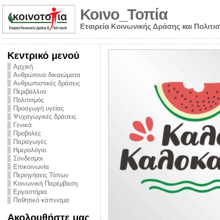
Κοινο_Τοπία
Εταιρεία Κοινωνικής Δράσης και Πολιτι
Κεντρικό μενού
Αρχική
Ανθρώπινα δικαιώματα
Ανθρωπιστικές δράσεις
Περιβάλλον
Πολιτισμός
Προαγωγή υγείας
Ψυχαγωγικές δράσεις
Γενικά
Προβολές
Παραγωγές
Ημερολόγιο
νυμα από την
Σύνδεσμοι
για την ημέρα
Επικοινωνία
Περιηγήσεις Τόπων
ναρκωτικών και
Κοινωνική Παρέμβαση
Εργαστήρια
στήριξης στο
Παθητικό κάπνισμα
ο Πρόληψης
Ακολουθήστε μας