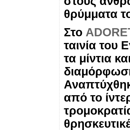
στους ανθρ
θρύμματα τ
Στο
ADORE
ταινία του 
τα μίντια κ
διαμόρφωση
Αναπτύχθηκ
από το ίντε
τρομοκρατία
θρησκευτικέ