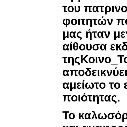
του πατρινο
φοιτητών π
μας ήταν με
αίθουσα ε
τηςΚοινο_Τ
αποδεικνύε
αμείωτο το 
ποιότητας.
Το καλωσόρ