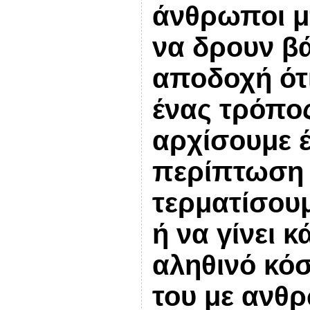
άνθρωποι μ
να δρουν βά
αποδοχή ότι 
ένας τρόπος
αρχίσουμε έ
περίπτωση 
τερματίσουμ
ή να γίνει κ
αληθινό κό
του με ανθρ