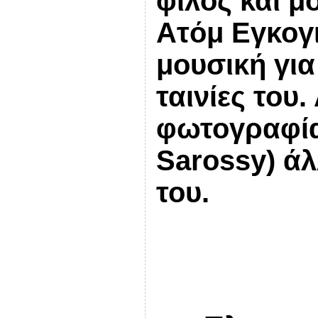
φίλος και μ
Ατόμ Εγκογι
μουσική για
ταινίες του
φωτογραφία
Sarossy
) ά
του.