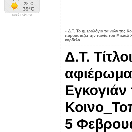
καιρός k24.net
«
Δ.Τ. Το ημερολόγιο ταινιών της Κ
παρουσιάζει την ταινία του Μίκαελ 
κορδέλα..
Δ.Τ. Τίτλο
αφιέρωμα
Εγκογιάν
Κοινο_Τοπ
5 Φεβρου