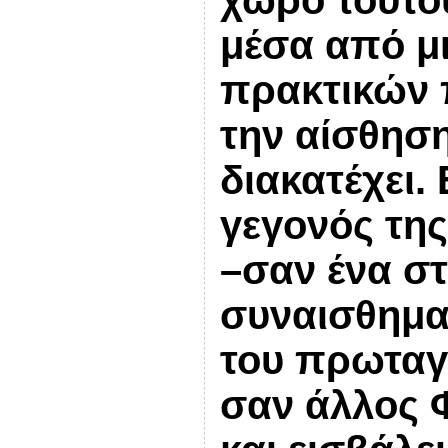
μέσα από μι
πρακτικών π
την αίσθησ
διακατέχει.
γεγονός τη
–
σαν ένα στ
συναισθημα
του πρωταγ
σ
αν άλλος Φ