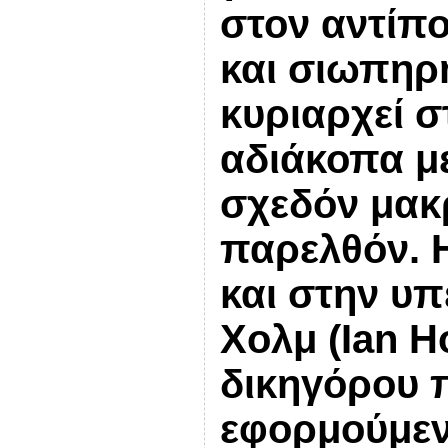
στον αντίπ
και σιωπηρ
κυριαρχεί σ
αδιάκοπα με
σχεδόν μακρ
παρελθόν. 
και στην υπ
Χολμ (Ian H
δικηγόρου 
εφορμούμε