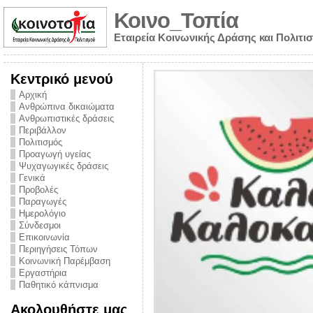
Κοινο_Τοπία
Εταιρεία Κοινωνικής Δράσης και Πολιτι
Κεντρικό μενού
Αρχική
Ανθρώπινα δικαιώματα
Ανθρωπιστικές δράσεις
Περιβάλλον
Πολιτισμός
Προαγωγή υγείας
Ψυχαγωγικές δράσεις
Γενικά
Προβολές
Παραγωγές
Ημερολόγιο
νυμα από την
Σύνδεσμοι
για την ημέρα
Επικοινωνία
Περιηγήσεις Τόπων
ναρκωτικών και
Κοινωνική Παρέμβαση
Εργαστήρια
στήριξης στο
Παθητικό κάπνισμα
ο Πρόληψης
Ακολουθήστε μας