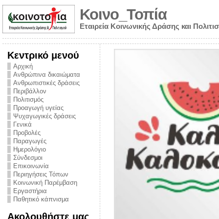
Κοινο_Τοπία
Εταιρεία Κοινωνικής Δράσης και Πολιτι
Κεντρικό μενού
Αρχική
Ανθρώπινα δικαιώματα
Ανθρωπιστικές δράσεις
Περιβάλλον
Πολιτισμός
Προαγωγή υγείας
Ψυχαγωγικές δράσεις
Γενικά
Προβολές
Παραγωγές
Ημερολόγιο
νυμα από την
Σύνδεσμοι
για την ημέρα
Επικοινωνία
Περιηγήσεις Τόπων
ναρκωτικών και
Κοινωνική Παρέμβαση
Εργαστήρια
στήριξης στο
Παθητικό κάπνισμα
ο Πρόληψης
Ακολουθήστε μας