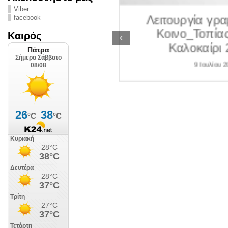
ΛΙΠΟΛΙΣ
Viber
Λειτουργία γραμ
facebook
 Ιουλίου 2026
Κοινο_Τοπίας 
Καιρός
‹
Καλοκαίρι 2
9 Ιουλίου 202