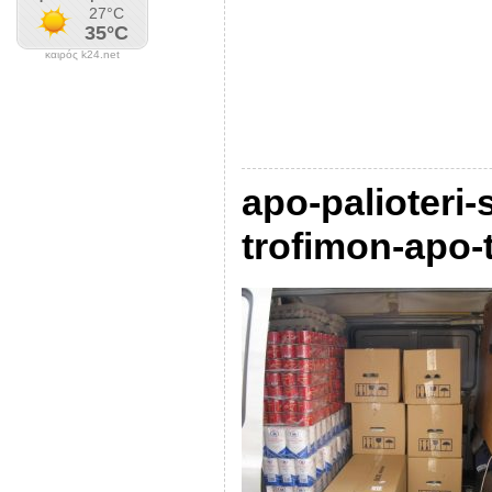
καιρός k24.net
apo-palioteri-
trofimon-apo-t