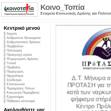
Κοινο_Τοπία
Εταιρεία Κοινωνικής Δράσης και Πολιτι
Κεντρικό μενού
Αρχική
Ανθρώπινα δικαιώματα
Ανθρωπιστικές δράσεις
Περιβάλλον
Πολιτισμός
Προαγωγή υγείας
Ψυχαγωγικές δράσεις
Γενικά
Προβολές
Παραγωγές
Ημερολόγιο
Δ.Τ. Μήνυμα α
Σύνδεσμοι
ΠΡΟΤΑΣΗ για τη
Επικοινωνία
Περιηγήσεις Τόπων
υθύνης για τον
κατά των ναρκωτ
Κοινωνική Παρέμβαση
ων – Η έλλειψη
Εργαστήρια
ψήφισμα στήριξ
Παθητικό κάπνισμα
 βούλησης και
Κέντρο Πρόλ
Ακολουθήστε μας