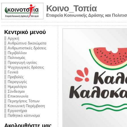
Κοινο_Τοπία
Εταιρεία Κοινωνικής Δράσης και Πολιτι
Κεντρικό μενού
Αρχική
Ανθρώπινα δικαιώματα
Ανθρωπιστικές δράσεις
Περιβάλλον
Πολιτισμός
Προαγωγή υγείας
Ψυχαγωγικές δράσεις
Γενικά
Προβολές
Παραγωγές
Ημερολόγιο
νυμα από την
Σύνδεσμοι
για την ημέρα
Επικοινωνία
Περιηγήσεις Τόπων
ναρκωτικών και
Κοινωνική Παρέμβαση
Εργαστήρια
στήριξης στο
Παθητικό κάπνισμα
ο Πρόληψης
Ακολουθήστε μας