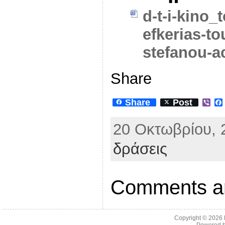
d-t-i-kino_t
efkerias-to
stefanou-
Share
Share
Post
V
i
b
20 Οκτωβρίου, 
e
r
δράσεις
Comments ar
Copyright © 2026