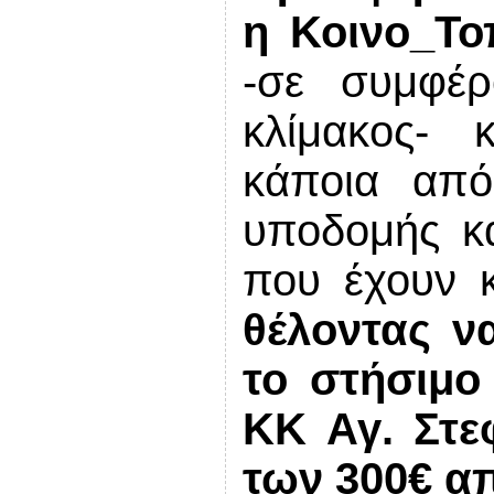
η Κοινο_Τ
-σε συμφέρ
κλίμακος-
κάποια από
υποδομής κα
που έχουν 
θέλοντας να
το στήσιμο
ΚΚ Αγ. Στε
των 300€ απ