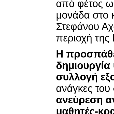
από φέτος ω
μονάδα στο 
Στεφάνου Αχ
περιοχή της
Η προσπάθε
δημιουργία
συλλογή εξ
ανάγκες του 
ανεύρεση α
μαθητές-κρ