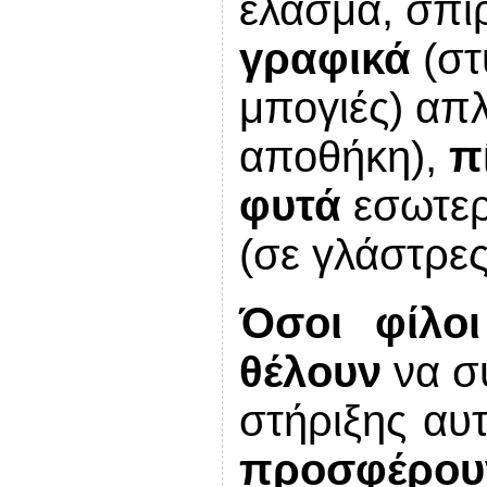
έλασμα, σπιρ
γραφικά
(στ
μπογιές) απ
αποθήκη),
π
φυτά
εσωτερ
(σε γλάστρες
Όσοι φίλο
θέλουν
να σ
στήριξης αυ
προσφέρου