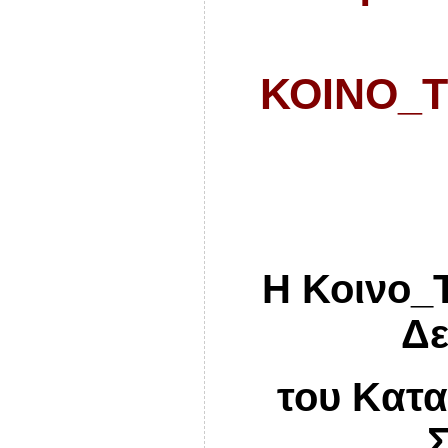
ΚΟΙΝΟ_Τ
Η Κοινο_Τ
Δε
του
K
ατ