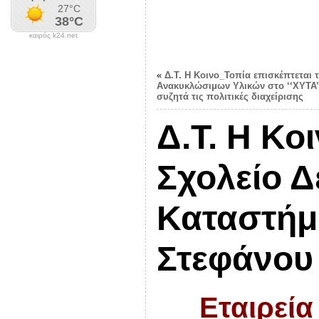
καιρός k24.net
«
Δ.Τ. Η Κοινο_Τοπία επισκέπτεται 
Ανακυκλώσιμων Υλικών στο ‘‘XYTA’’
συζητά τις πολιτικές διαχείρισης
Δ.Τ. Η Κο
Σχολείο Δ
Καταστήμ
Στεφάνου
Εταιρεία