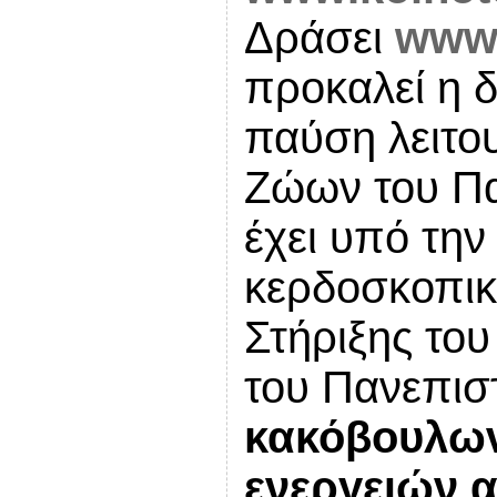
Δράσει
ww
προκαλεί η 
παύση λειτο
Ζώων του Π
έχει υπό την
κερδοσκοπικ
Στήριξης το
του Πανεπι
κακόβουλων
ενεργειών 