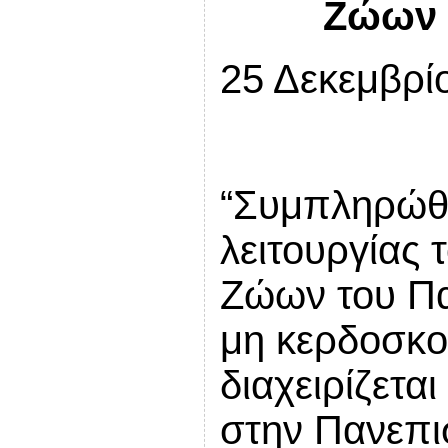
Ζώων 
25 Δεκεμβρί
“Συμπληρώθη
λειτουργίας
Ζώων του Πα
μη κερδοσκο
διαχειρίζετα
στην Πανεπι