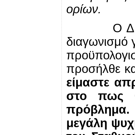
ορίων.
O
Δ
διαγωνισμό γ
προϋπολογισ
προσήλθε κ
είμαστε απ
στο πως θ
πρόβλημα. 
μεγάλη ψυχ