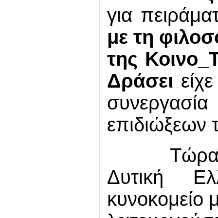
για πειράμα
με τη φιλοσο
της Κοινο_
Δράσει
είχε
συνεργασία
επιδιώξεων τ
Τώρα 
Δυτική Ε
κυνοκομείο μ