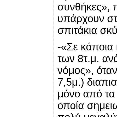
συνθήκες», 
υπάρχουν στ
σπιτάκια σκ
-«Σε κάποια 
των 8τ.μ. α
νόμος», ότα
7,5μ.) διαπι
μόνο από τα 
οποία σημειω