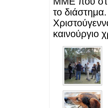
ΜΜΕ που στή
το διάστημα.
Χριστούγεννα
καινούργιο χ