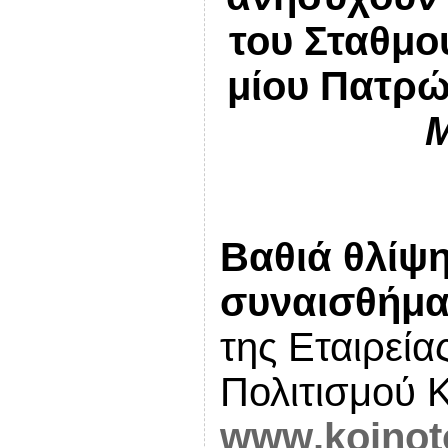
του Σταθμο
μίου Πατρώ
Μ
Βαθιά θλίψ
συναισθήμα
της Εταιρεία
Πολιτισμού 
www
.
koinot