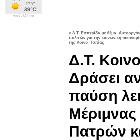
καιρός k24.net
«
Δ.Τ. Εσπερίδα με θέμα..Αυτοοργά
πολιτών για την κοινωνική οικονο
της Κοινο_Tοπίας
Δ.Τ. Κοιν
Δράσει αν
παύση λει
Μέριμνας
Πατρών κ