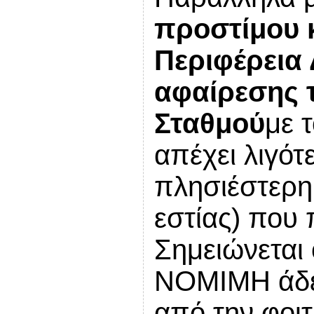
προστίμου 
Περιφέρεια 
αφαίρεσης τ
Σταθμού
με τ
απέχει λιγότ
πλησιέστερη 
εστίας) που 
Σημειώνεται 
ΝΟΜΙΜΗ άδει
από την φοιτ