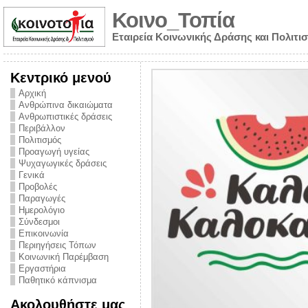
Κοινο_Τοπία
Εταιρεία Κοινωνικής Δράσης και Πολιτι
Κεντρικό μενού
Αρχική
Ανθρώπινα δικαιώματα
Ανθρωπιστικές δράσεις
Περιβάλλον
Πολιτισμός
Προαγωγή υγείας
Ψυχαγωγικές δράσεις
Γενικά
Προβολές
Παραγωγές
Ημερολόγιο
νυμα από την
Σύνδεσμοι
για την ημέρα
Επικοινωνία
Περιηγήσεις Τόπων
ναρκωτικών και
Κοινωνική Παρέμβαση
Εργαστήρια
στήριξης στο
Παθητικό κάπνισμα
ο Πρόληψης
Ακολουθήστε μας