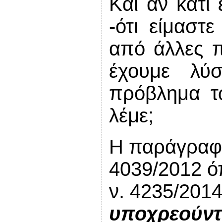
Και αν κάτι 
-ότι είμαστ
από άλλες π
έχουμε λύ
πρόβλημα τ
λέμε;
Η παράγραφο
4039/2012 ό
ν. 4235/201
υποχρεούντα