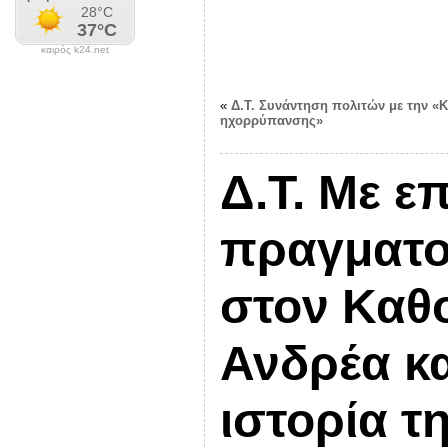
καιρός k24.net
«
Δ.Τ. Συνάντηση πολιτών με την «Κ
ηχορρύπανσης»
Δ.Τ. Με ε
πραγματο
στον Καθο
Ανδρέα κα
ιστορία τ