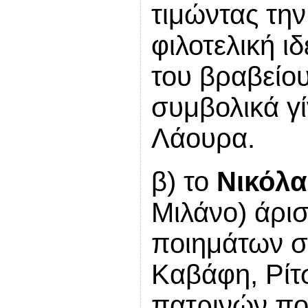
τιμώντας τη
φιλοτελική ι
του βραβείο
συμβολικά γί
Λάουρα.
β) το
Νικόλα
Μιλάνο) άρι
ποιημάτων σ
Καβάφη, Ρίτ
πατρινών ποι