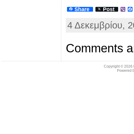
Share
Post
V
i
b
4 Δεκεμβρίου, 2
e
r
Comments ar
Copyright © 2026
Powered 