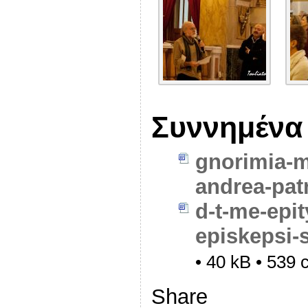
Συννημένα
gnorimia-m
andrea-pat
d-t-me-epit
episkepsi-
• 40 kB • 539 c
Share