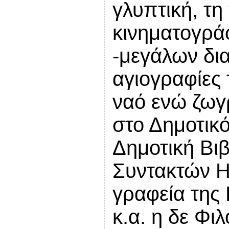
γλυπτική, τη
κινηματογράφ
-μεγάλων δι
αγιογραφίες 
ναό ενώ ζωγ
στο Δημοτικ
Δημοτική Βι
Συντακτών 
γραφεία της
κ.α. η δε Φι