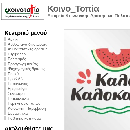
Κοινο_Τοπία
Εταιρεία Κοινωνικής Δράσης και Πολιτι
Κεντρικό μενού
Αρχική
Ανθρώπινα δικαιώματα
Ανθρωπιστικές δράσεις
Περιβάλλον
Πολιτισμός
Προαγωγή υγείας
Ψυχαγωγικές δράσεις
Γενικά
Προβολές
Παραγωγές
Ημερολόγιο
νυμα από την
Σύνδεσμοι
για την ημέρα
Επικοινωνία
Περιηγήσεις Τόπων
ναρκωτικών και
Κοινωνική Παρέμβαση
Εργαστήρια
στήριξης στο
Παθητικό κάπνισμα
ο Πρόληψης
Ακολουθήστε μας