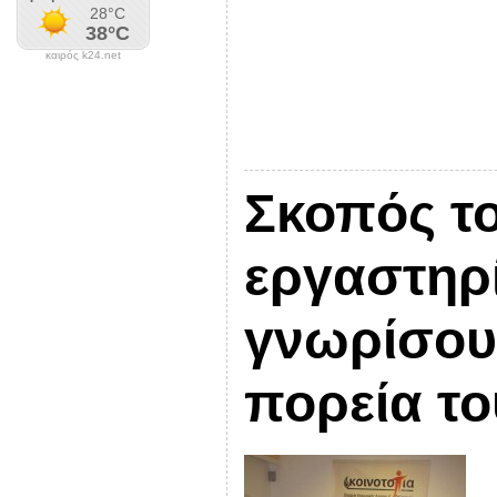
καιρός k24.net
Σκοπός το
εργαστηρί
γνωρίσουν
πορεία τ