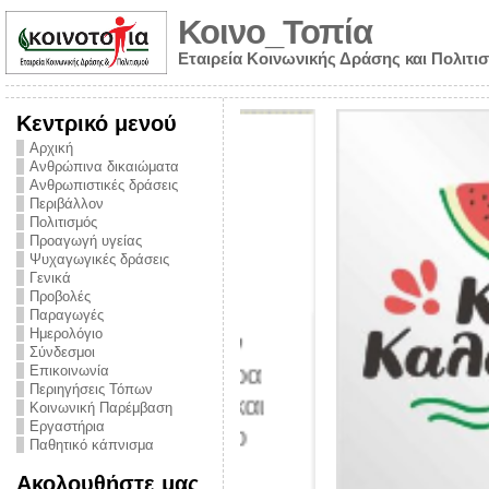
Κοινο_Τοπία
Εταιρεία Κοινωνικής Δράσης και Πολιτι
Κεντρικό μενού
Αρχική
Ανθρώπινα δικαιώματα
Ανθρωπιστικές δράσεις
Περιβάλλον
Πολιτισμός
Προαγωγή υγείας
Ψυχαγωγικές δράσεις
Γενικά
Προβολές
Παραγωγές
Ημερολόγιο
νυμα από την
Σύνδεσμοι
για την ημέρα
Επικοινωνία
Περιηγήσεις Τόπων
ναρκωτικών και
Κοινωνική Παρέμβαση
Εργαστήρια
στήριξης στο
Παθητικό κάπνισμα
ο Πρόληψης
Ακολουθήστε μας