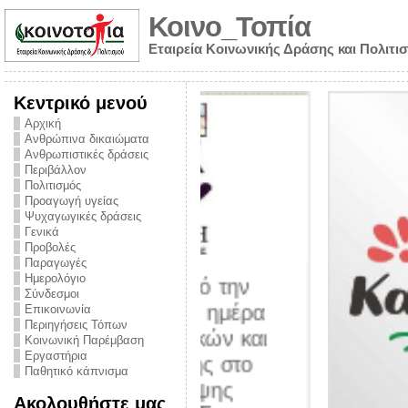
Κοινο_Τοπία
Εταιρεία Κοινωνικής Δράσης και Πολιτι
Κεντρικό μενού
Αρχική
Ανθρώπινα δικαιώματα
Ανθρωπιστικές δράσεις
Περιβάλλον
Πολιτισμός
Προαγωγή υγείας
Ψυχαγωγικές δράσεις
Γενικά
Προβολές
Παραγωγές
Ημερολόγιο
νυμα από την
Σύνδεσμοι
για την ημέρα
Επικοινωνία
Περιηγήσεις Τόπων
ναρκωτικών και
Κοινωνική Παρέμβαση
Εργαστήρια
στήριξης στο
Παθητικό κάπνισμα
ο Πρόληψης
Ακολουθήστε μας