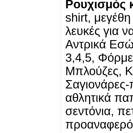
Ρουχισμός 
shirt
, μεγέθη
λευκές για ν
Αντρικά Εσώ
3,4,5, Φόρμ
Μπλούζες, Κ
Σαγιονάρες-
αθλητικά παπ
σεντόνια, πε
προαναφερόμε