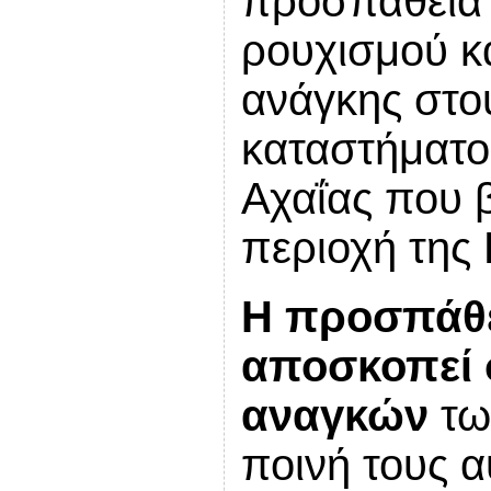
προσπάθεια
ρουχισμού κ
ανάγκης στο
καταστήματο
Αχαΐας που β
περιοχή της
Η προσπάθε
αποσκοπεί
αναγκών
τω
ποινή τους α