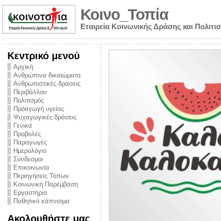
Κοινο_Τοπία
Εταιρεία Κοινωνικής Δράσης και Πολιτι
Κεντρικό μενού
Αρχική
Ανθρώπινα δικαιώματα
Ανθρωπιστικές δράσεις
Περιβάλλον
Πολιτισμός
Προαγωγή υγείας
Ψυχαγωγικές δράσεις
Γενικά
Προβολές
Παραγωγές
Ημερολόγιο
νυμα από την
Σύνδεσμοι
για την ημέρα
Επικοινωνία
Περιηγήσεις Τόπων
ναρκωτικών και
Κοινωνική Παρέμβαση
Εργαστήρια
στήριξης στο
Παθητικό κάπνισμα
ο Πρόληψης
Ακολουθήστε μας