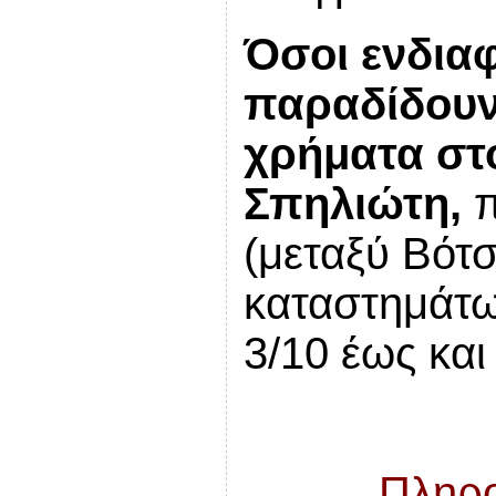
Όσοι ενδια
παραδίδουν 
χρήματα
στ
Σπηλιώτη,
π
(μεταξύ Βότσ
καταστημάτω
3/10 έως και
Πληρο