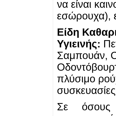
να είναι και
εσώρουχα), ε
Είδη Καθαρι
Υγιεινής:
Πε
Σαμπουάν, Ο
Οδοντόβουρτ
πλύσιμο ρού
συσκευασίες
Σε όσους