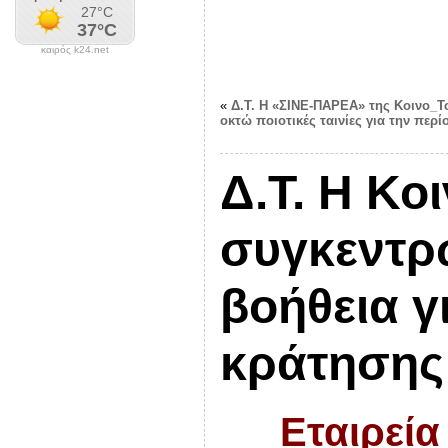
καιρός k24.net
«
Δ.Τ. Η «ΣΙΝΕ-ΠΑΡΕΑ» της Κοινο_Τ
οκτώ ποιοτικές ταινίες για την περί
Δ.Τ. Η Κο
συγκεντρ
βοήθεια γ
κράτησης 
Εταιρεία