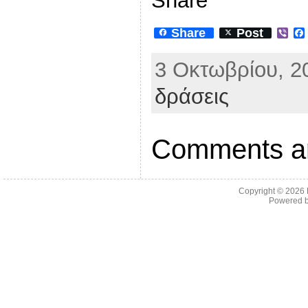
Share
Share
Post
V
i
b
3 Οκτωβρίου, 2
e
r
δράσεις
Comments ar
Copyright © 2026
Powered 