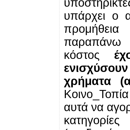
υποστηρικ
υπάρχει ο α
προμήθει
παραπάν
κόστος
έχ
ενισχύσουν
χρήματα (
Κοινο_Τοπία
αυτά να αγο
κατηγορίε