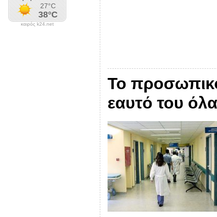
καιρός k24.net
Το προσωπικό
εαυτό του όλα