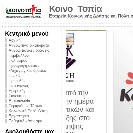
Κοινο_Τοπία
Εταιρεία Κοινωνικής Δράσης και Πολιτι
Κεντρικό μενού
Αρχική
Ανθρώπινα δικαιώματα
Ανθρωπιστικές δράσεις
Περιβάλλον
Πολιτισμός
Προαγωγή υγείας
Ψυχαγωγικές δράσεις
Γενικά
Προβολές
Παραγωγές
Ημερολόγιο
νυμα από την
Σύνδεσμοι
για την ημέρα
Επικοινωνία
Περιηγήσεις Τόπων
ναρκωτικών και
Κοινωνική Παρέμβαση
 στήριξης στο
Εργαστήρια
Παθητικό κάπνισμα
ο Πρόληψης
Ακολουθήστε μας