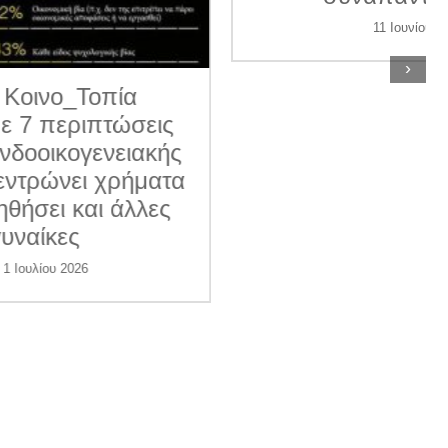
11 Ιουνίου 2026
›
ις
κής
ατα
ες