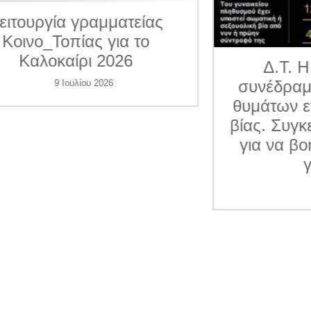
ματείας
για το
026
Δ.Τ. Η Κοινο_Τοπία
συνέδραμε 7 περιπτώσε
6
θυμάτων ενδοοικογενεια
βίας. Συγκεντρώνει χρήμ
για να βοηθήσει και άλλ
γυναίκες
1 Ιουλίου 2026