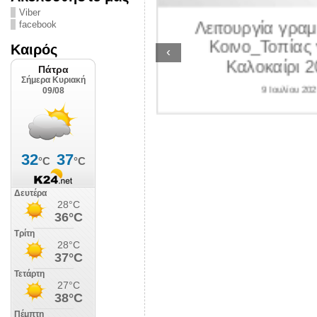
ΛΙΠΟΛΙΣ
Viber
Λειτουργία γραμ
facebook
 Ιουλίου 2026
Κοινο_Τοπίας 
Καιρός
‹
Καλοκαίρι 2
9 Ιουλίου 202