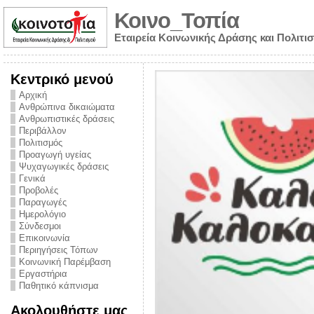
Κοινο_Τοπία
Εταιρεία Κοινωνικής Δράσης και Πολιτι
Κεντρικό μενού
Αρχική
Ανθρώπινα δικαιώματα
Ανθρωπιστικές δράσεις
Περιβάλλον
Πολιτισμός
Προαγωγή υγείας
Ψυχαγωγικές δράσεις
Γενικά
Προβολές
Παραγωγές
Ημερολόγιο
νυμα από την
Σύνδεσμοι
για την ημέρα
Επικοινωνία
Περιηγήσεις Τόπων
ναρκωτικών και
Κοινωνική Παρέμβαση
Εργαστήρια
στήριξης στο
Παθητικό κάπνισμα
ο Πρόληψης
Ακολουθήστε μας