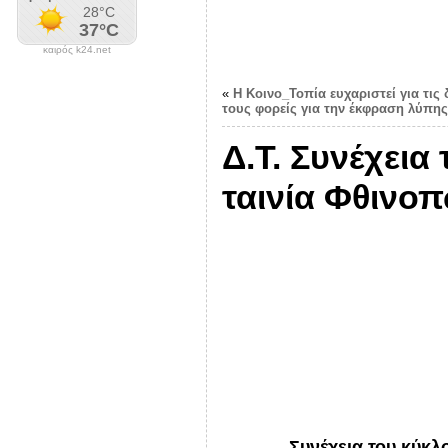
καιρός k24.net
«
Η Κοινο_Τοπία ευχαριστεί για τι
τους φορείς για την έκφραση λύπης
Δ.Τ. Συνέχεια
ταινία Φθινο
Συνέχεια του κύκλ