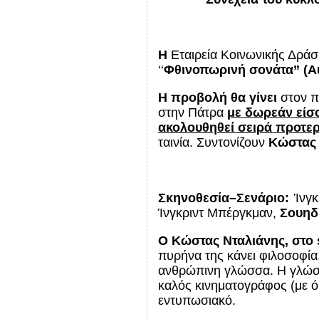
Η
Εταιρεία Κοινωνικής Δράσ
‘‘
Φθινοπωρινή σονάτα” (
A
H προβολή θα γίνει
στον π
στην Πάτρα
με δωρεάν είσο
ακολουθηθεί σειρά προτερ
ταινία. Συντονίζουν
Κώστας 
Σκηνοθεσία–Σενάριο:
Ίνγκ
Ίνγκριντ Μπέργκμαν,
Σουηδ
Ο Κώστας Νταλιάνης, στο
πυρήνα της κάνει φιλοσοφία.
ανθρώπινη γλώσσα. Η γλώσσα
καλός κινηματογράφος (με ό,
εντυπωσιακό.