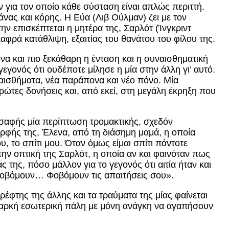
για τον οποίο κάθε σύσταση είναι απλώς περιττή.
άνας και κόρης. Η Εύα (Λιβ Ούλμαν) ζει με τον
ν επισκέπτεται η μητέρα της, Σαρλότ (Ίνγκριντ
αφρά κατάθλιψη, εξαιτίας του θανάτου του φίλου της.
α και πιο ξεκάθαρη η ένταση και η συναισθηματική
εγονός ότι ουδέποτε μίλησε η μία στην άλλη γι’ αυτό.
αισθήματα, νέα παράπονα και νέο πόνο. Μία
ώτες δονήσεις και, από εκεί, στη μεγάλη έκρηξη που
αι σαφής μία περίπτωση τρομακτικής, σχεδόν
ρφής της, Έλενα, από τη διάσημη μαμά, η οποία
, το σπίτι μου. Όταν όμως είμαι σπίτι πάντοτε
την οπτική της Σαρλότ, η οποία αν και φαινόταν πως
ς της, πόσο μάλλον για το γεγονός ότι αιτία ήταν και
ε φοβόμουν… Φοβόμουν τις απαιτήσεις σου».
έφτης της άλλης και τα τραύματα της μίας φαίνεται
διαρκή εσωτερική πάλη με μόνη ανάγκη να αγαπήσουν