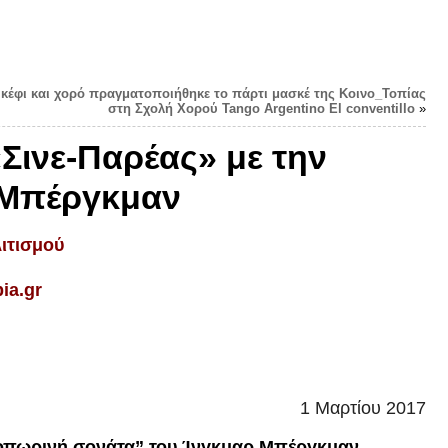
 κέφι και χορό πραγματοποιήθηκε το πάρτι μασκέ της Κοινο_Τοπίας
στη Σχολή Χορού Tango Argentino El conventillo
»
Σινε-Παρέας» με την
 Μπέργκμαν
ιτισμού
pia
.
gr
1 Μαρτίου 2017
ινοπωρινή σονάτα” του Ίνγκμαρ Μπέργκμαν