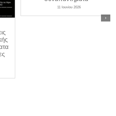
11 Ιουνίου 2026
›
ις
κής
ατα
ες