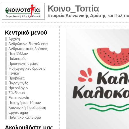
Κοινο_Τοπία
Εταιρεία Κοινωνικής Δράσης και Πολιτι
Κεντρικό μενού
Αρχική
Ανθρώπινα δικαιώματα
Ανθρωπιστικές δράσεις
Περιβάλλον
Πολιτισμός
Προαγωγή υγείας
Ψυχαγωγικές δράσεις
Γενικά
Προβολές
Παραγωγές
Ημερολόγιο
νυμα από την
Σύνδεσμοι
για την ημέρα
Επικοινωνία
Περιηγήσεις Τόπων
ναρκωτικών και
Κοινωνική Παρέμβαση
 στήριξης στο
Εργαστήρια
Παθητικό κάπνισμα
ο Πρόληψης
Ακολουθήστε μας