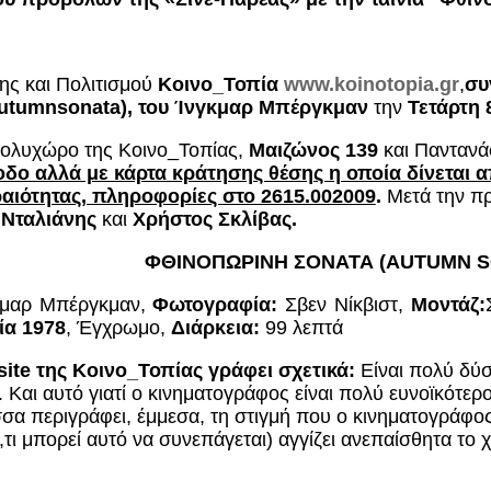
ης και Πολιτισμού
Κοινο_Τοπία
www.koinotopia.gr
,
συ
utumn
sonata
), του Ίνγκμαρ Μπέργκμαν
την
Τετάρτη 
ολυχώρο της Κοινο_Τοπίας,
Μαιζώνος 139
και Παντανά
δο αλλά με κάρτα κράτησης θέσης η οποία δίνεται 
αιότητας, πληροφορίες στο 2615.002009
.
Μετά την π
Νταλιάνης
και
Χρήστος Σκλίβας.
ΦΘΙΝΟΠΩΡΙΝΗ ΣΟΝΑΤΑ (
AUTUMN
S
μαρ Μπέργκμαν,
Φωτογραφία:
Σβεν Νίκβιστ,
Μοντάζ:
ία 1978
, Έγχρωμο,
Διάρκεια:
99 λεπτά
site της Κοινο_Τοπίας γράφει σχετικά:
Είναι πολύ δύσ
 Και αυτό γιατί ο κινηματογράφος είναι πολύ ευνοϊκότερο
 περιγράφει, έμμεσα, τη στιγμή που ο κινηματογράφος 
τι μπορεί αυτό να συνεπάγεται) αγγίζει ανεπαίσθητα το 