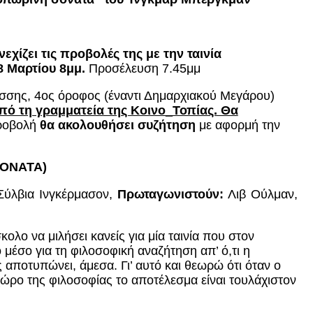
νεχίζει
τις προβολές της
με την ταινία
8 Μαρτίου 8μμ.
Προσέλευση 7.45μμ
σσης, 4ος όροφος (έναντι Δημαρχιακού Μεγάρου)
από τη γραμματεία της Κοινο_Τοπίας. Θα
ροβολή
θα ακολουθήσει συζήτηση
με αφορμή την
ONATA
)
Σύλβια Ινγκέρμασον,
Πρωταγωνιστούν:
Λιβ Ούλμαν,
κολο να μιλήσει κανείς για μία ταινία που στον
 μέσο για τη φιλοσοφική αναζήτηση απ’ ό,τι η
αποτυπώνει, άμεσα. Γι’ αυτό και θεωρώ ότι όταν ο
χώρο της φιλοσοφίας το αποτέλεσμα είναι τουλάχιστον