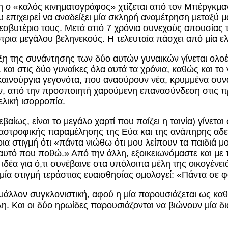
 ο «καλός κινηματογράφος» χτίζεται από τον Μπέργκμαν 
υ επιχειρεί να αναδείξει μία σκληρή αναμέτρηση μεταξύ μ
σβυτέριο τους. Μετά από 7 χρόνια συνεχούς απουσίας τη
ρια μεγάλου βεληνεκούς. Η τελευταία πάσχει από μία ελ
η της συνάντησης των δύο αυτών γυναικών γίνεται ολοέν
και στις δύο γυναίκες όλα αυτά τα χρόνια, καθώς και το γ
καινούργια γεγονότα, που ανασύρουν νέα, κρυμμένα συν
ν, από την προσποιητή χαρούμενη επανασύνδεση στις πρ
ελική ισορροπία.
βαίως, είναι το μεγάλο χαρτί που παίζει η ταινία) γίνετ
αστροφικής παραμέλησης της Εύα και της ανάπηρης αδε
 στιγμή ότι «πάντα νιώθω ότι μου λείπουν τα παιδιά μου
 αυτό που ποθώ.» Από την άλλη, εξοικειωνόμαστε και με 
ιδέα για ό,τι συνέβαινε στα υπόλοιπα μέλη της οικογένειά
σε μία στιγμή τεράστιας ευαισθησίας ομολογεί: «Πάντα σ
άλλον συγκλονιστική, αφού η μία παρουσιάζεται ως καθρ
η. Και οι δύο ηρωίδες παρουσιάζονται να βιώνουν μία 