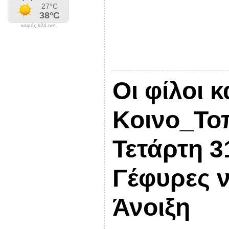
καιρός k24.net
Οι φίλοι κ
Κοινο_Τοπ
Τετάρτη 3
Γέφυρες ν
Άνοιξη