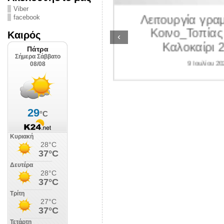
ΛΙΠΟΛΙΣ
Viber
Λειτουργία γραμ
facebook
 Ιουλίου 2026
Κοινο_Τοπίας 
Καιρός
‹
Καλοκαίρι 2
9 Ιουλίου 202