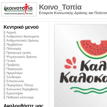
Κοινο_Τοπία
Εταιρεία Κοινωνικής Δράσης και Πολιτι
Κεντρικό μενού
Αρχική
Ανθρώπινα δικαιώματα
Ανθρωπιστικές δράσεις
Περιβάλλον
Πολιτισμός
Προαγωγή υγείας
Ψυχαγωγικές δράσεις
Γενικά
Προβολές
Παραγωγές
Ημερολόγιο
νυμα από την
Σύνδεσμοι
για την ημέρα
Επικοινωνία
Περιηγήσεις Τόπων
ναρκωτικών και
Κοινωνική Παρέμβαση
Εργαστήρια
στήριξης στο
Παθητικό κάπνισμα
ο Πρόληψης
Ακολουθήστε μας