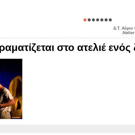
Δ.Τ. Αύριο
Ateli
ραματίζεται στο ατελιέ ενό