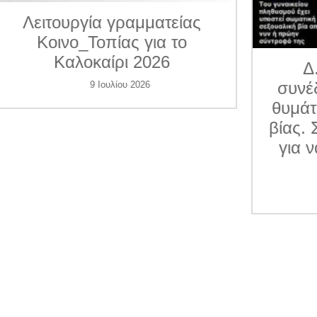
ματείας
για το
026
Δ.Τ. Η Κοινο_Τοπία
συνέδραμε 7 περιπτώσε
6
θυμάτων ενδοοικογενεια
βίας. Συγκεντρώνει χρήμ
για να βοηθήσει και άλλ
γυναίκες
1 Ιουλίου 2026