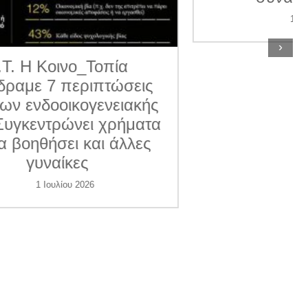
11 Ιουνίου 2026
›
ις
κής
ατα
ες