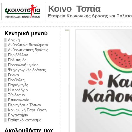
Κοινο_Τοπία
Εταιρεία Κοινωνικής Δράσης και Πολιτι
Κεντρικό μενού
Αρχική
Ανθρώπινα δικαιώματα
Ανθρωπιστικές δράσεις
Περιβάλλον
Πολιτισμός
Προαγωγή υγείας
Ψυχαγωγικές δράσεις
Γενικά
Προβολές
Παραγωγές
Ημερολόγιο
νυμα από την
Σύνδεσμοι
για την ημέρα
Επικοινωνία
Περιηγήσεις Τόπων
ναρκωτικών και
Κοινωνική Παρέμβαση
Εργαστήρια
στήριξης στο
Παθητικό κάπνισμα
ο Πρόληψης
Ακολουθήστε μας