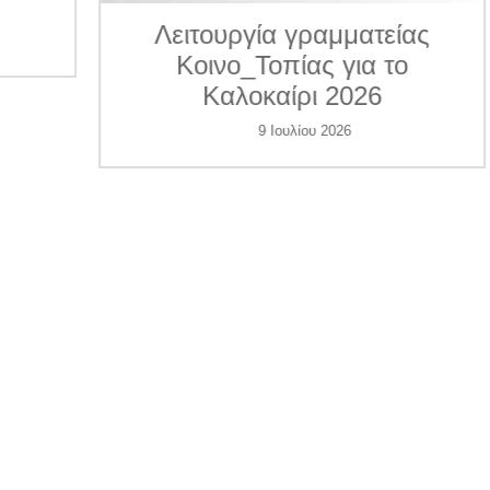
ματείας
για το
026
Δ.Τ. Η Κοινο_Τοπία
συνέδραμε 7 περιπτώσε
6
θυμάτων ενδοοικογενεια
βίας. Συγκεντρώνει χρήμ
για να βοηθήσει και άλλ
γυναίκες
1 Ιουλίου 2026