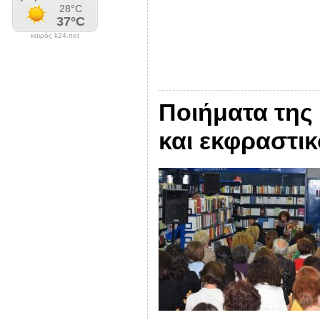
καιρός k24.net
Ποιήματα της 
και εκφραστι