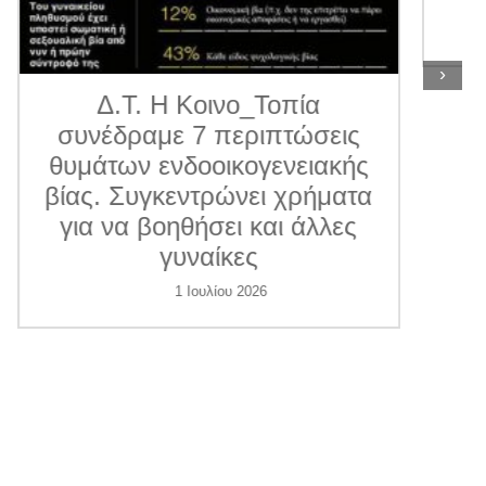
11 Ιουνίου 2026
›
ις
κής
ατα
ες