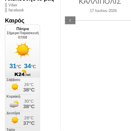
ΛΙΠΟΛΙΣ
Viber
Λειτουργία γραμ
facebook
7 Ιουλίου 2026
Κοινο_Τοπίας 
‹
Καιρός
Καλοκαίρι 2
9 Ιουλίου 202