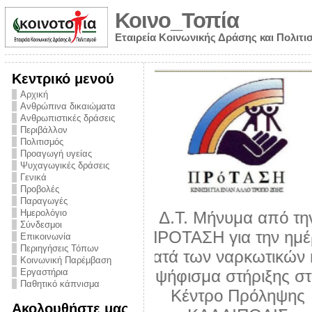
Κοινο_Τοπία
Εταιρεία Κοινωνικής Δράσης και Πολιτι
Κεντρικό μενού
Αρχική
Ανθρώπινα δικαιώματα
Ανθρωπιστικές δράσεις
Περιβάλλον
Πολιτισμός
Προαγωγή υγείας
Ψυχαγωγικές δράσεις
Γενικά
Προβολές
Παραγωγές
Ημερολόγιο
νυμα από την
Σύνδεσμοι
για την ημέρα
Επικοινωνία
Περιηγήσεις Τόπων
ναρκωτικών και
Κοινωνική Παρέμβαση
 στήριξης στο
Εργαστήρια
Παθητικό κάπνισμα
ο Πρόληψης
Ακολουθήστε μας