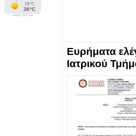
καιρός k24.net
Ευρήματα ελέ
Ιατρικού Τμήμ