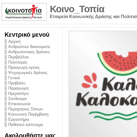
Κοινο_Τοπία
Εταιρεία Κοινωνικής Δράσης και Πολιτι
Κεντρικό μενού
Αρχική
Ανθρώπινα δικαιώματα
Ανθρωπιστικές δράσεις
Περιβάλλον
Πολιτισμός
Προαγωγή υγείας
Ψυχαγωγικές δράσεις
Γενικά
Προβολές
Παραγωγές
Ημερολόγιο
νυμα από την
Σύνδεσμοι
για την ημέρα
Επικοινωνία
Περιηγήσεις Τόπων
ναρκωτικών και
Κοινωνική Παρέμβαση
Εργαστήρια
στήριξης στο
Παθητικό κάπνισμα
ο Πρόληψης
Ακολουθήστε μας