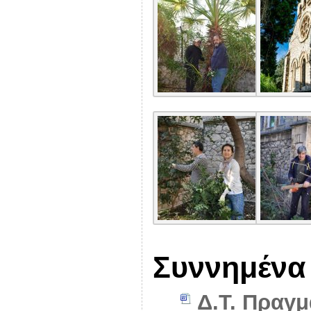
Συννημένα
Δ.Τ. Πραγμ