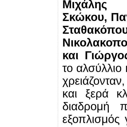
Μιχάλης 
Σκώκου, Πα
Σταθα
Νικολακοπο
και Γιώργο
το αλσύλλιο
χρειάζοντα
και ξερά κ
διαδρομή π
εξοπλισμός 