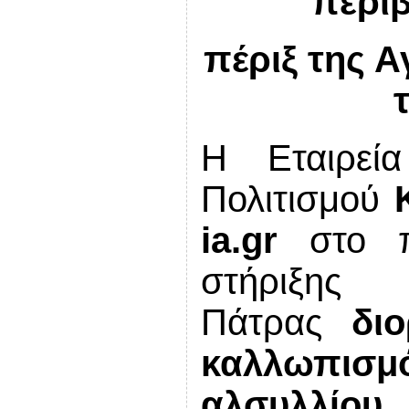
περι
πέριξ της Α
Η Εταιρεί
Πολιτισμού
ia
.
gr
στο πλ
στήριξ
Πάτρας
δι
καλλωπισμό
αλσυλλίο