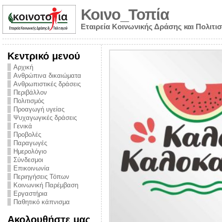
Κοινο_Τοπία
Εταιρεία Κοινωνικής Δράσης και Πολιτι
Κεντρικό μενού
Αρχική
Ανθρώπινα δικαιώματα
Ανθρωπιστικές δράσεις
Περιβάλλον
Πολιτισμός
Προαγωγή υγείας
Ψυχαγωγικές δράσεις
Γενικά
Προβολές
Παραγωγές
Ημερολόγιο
νυμα από την
Σύνδεσμοι
για την ημέρα
Επικοινωνία
Περιηγήσεις Τόπων
ναρκωτικών και
Κοινωνική Παρέμβαση
Εργαστήρια
στήριξης στο
Παθητικό κάπνισμα
ο Πρόληψης
Ακολουθήστε μας