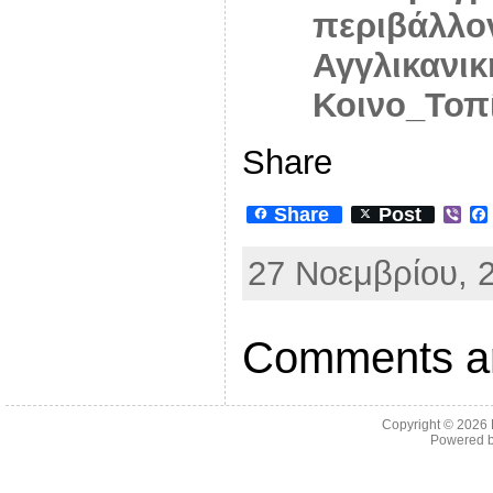
περιβάλλον
Αγγλικανικ
Κοινο_Τοπ
Share
Share
Post
V
i
b
27 Νοεμβρίου, 2
e
r
Comments ar
Copyright © 2026
Powered 