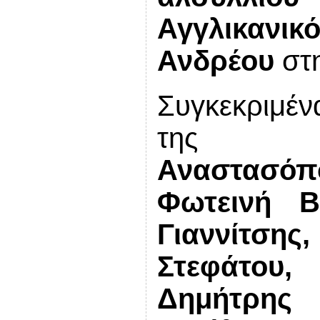
Αγγλικα
Ανδρέου
στη
Συγκεκριμένα
της 
Αναστασό
Φωτεινή Β
Γιαν
Στεφάτου,
Δημήτρης