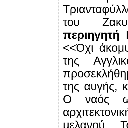
Τριανταφύλ
του Ζακ
περιηγητή 
<<Όχι άκομψ
της Αγγλικ
προσεκλήθημ
της αυγής, κ
Ο ναός ωκ
αρχιτεκτο
μελανού. 