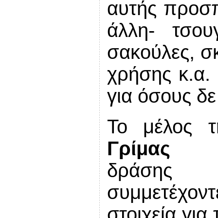
αυτής προσπ
άλλη- τσουγ
σακούλες, σκ
χρήσης κ.α.
για όσους δε
Το μέλος 
Γρίμας
στ
δράση
συμμετέχο
στοιχεία για