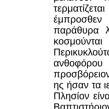
τερματίζεται
έμπροσθεν 
παράθυρα λ
κοσμούντα
Περικυκλού
ανθοφόρου 
προσβόρειον 
ης ήσαν τα ι
Πλησίον είν
Βαπτιστήριο