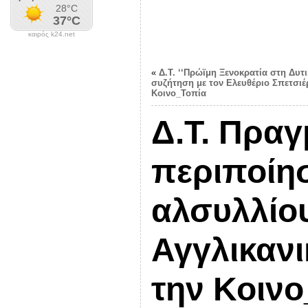
καιρός k24.net
«
Δ.Τ. ‘‘Πρώϊμη Ξενοκρατία στη Δυτι
συζήτηση με τον Ελευθέριο Σπετσιέ
Κοινο_Τοπία
Δ.Τ. Πραγ
περιποίη
αλσυλλίου
Αγγλικαν
την Κοιν