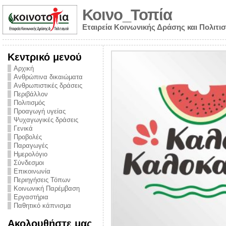
Κοινο_Τοπία
Εταιρεία Κοινωνικής Δράσης και Πολιτι
Κεντρικό μενού
Αρχική
Ανθρώπινα δικαιώματα
Ανθρωπιστικές δράσεις
Περιβάλλον
Πολιτισμός
Προαγωγή υγείας
Ψυχαγωγικές δράσεις
Γενικά
Προβολές
Παραγωγές
Ημερολόγιο
νυμα από την
Σύνδεσμοι
για την ημέρα
Επικοινωνία
Περιηγήσεις Τόπων
ναρκωτικών και
Κοινωνική Παρέμβαση
Εργαστήρια
στήριξης στο
Παθητικό κάπνισμα
ο Πρόληψης
Ακολουθήστε μας