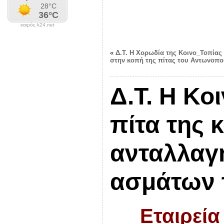
καιρός k24.net
«
Δ.Τ. Η Χορωδία της Κοινο_Τοπίας
στην κοπή της πίτας του Αντωνοπο
Δ.Τ. Η Κο
πίτα της κ
ανταλλαγ
ασμάτων 
Εταιρεία