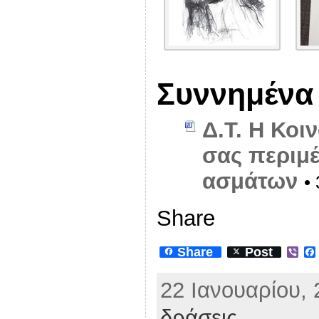
Συννημένα
Δ.Τ. Η Κοι
σας περιμέ
ασμάτων
•
Share
Share
Post
V
i
b
22 Ιανουαρίου, 
e
r
δράσεις