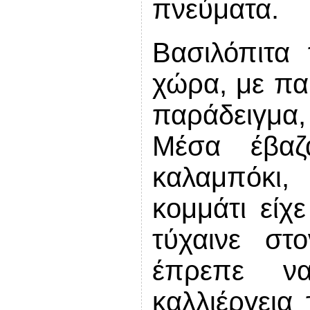
πνεύματα.
Βασιλόπιτα
χώρα, με πα
παράδειγμα,
Μέσα έβαζα
καλαμπόκι
κομμάτι είχ
τύχαινε στ
έπρεπε ν
καλλιέργεια