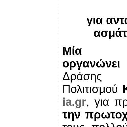
για αν
ασμάτ
M
ία
οργανώνει
Δρά
Πολιτισμού
ia
.
gr
, για 
την πρωτοχ