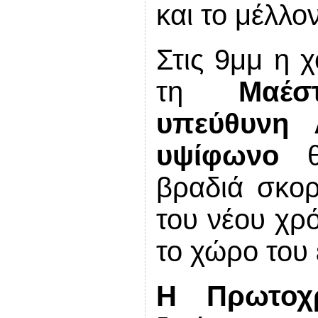
και το μέλλο
Στις 9μμ η 
τη
Μαέσ
υπεύθυνη
υψίφωνο
θα
βραδιά σκο
του νέου χρ
το χώρο του 
Η Πρωτοχρ