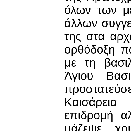
όλων των με
άλλων συγγεν
της στα αρχ
ορθόδοξη π
με τη βασιλ
Άγιου Βασ
προστατεύσε
Καισάρεια
επιδρομή α
μάζεψε χρ