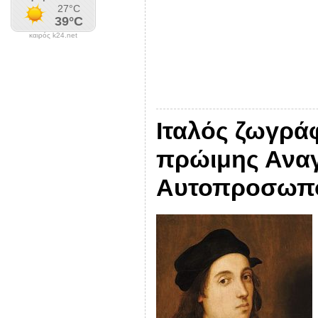
καιρός k24.net
Ιταλός ζωγράφ
πρώιμης Ανα
Αυτοπροσωπογ