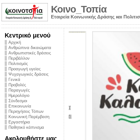
Κοινο_Τοπία
Εταιρεία Κοινωνικής Δράσης και Πολιτι
Κεντρικό μενού
Αρχική
Ανθρώπινα δικαιώματα
Ανθρωπιστικές δράσεις
Περιβάλλον
Πολιτισμός
Προαγωγή υγείας
Ψυχαγωγικές δράσεις
Γενικά
Προβολές
Παραγωγές
Ημερολόγιο
νυμα από την
Σύνδεσμοι
για την ημέρα
Επικοινωνία
Περιηγήσεις Τόπων
ναρκωτικών και
Κοινωνική Παρέμβαση
Εργαστήρια
στήριξης στο
Παθητικό κάπνισμα
ο Πρόληψης
Ακολουθήστε μας