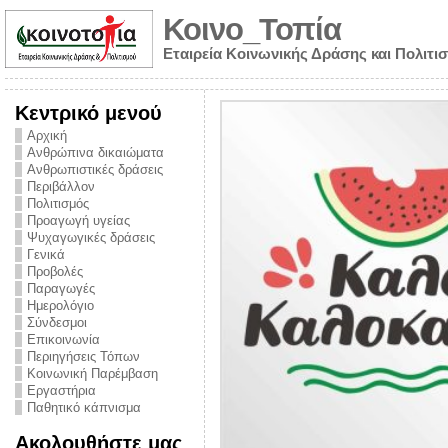
Κοινο_Τοπία
Εταιρεία Κοινωνικής Δράσης και Πολιτι
Κεντρικό μενού
Αρχική
Ανθρώπινα δικαιώματα
Ανθρωπιστικές δράσεις
Περιβάλλον
Πολιτισμός
Προαγωγή υγείας
Ψυχαγωγικές δράσεις
Γενικά
Προβολές
Παραγωγές
Ημερολόγιο
νυμα από την
Σύνδεσμοι
για την ημέρα
Επικοινωνία
Περιηγήσεις Τόπων
ναρκωτικών και
Κοινωνική Παρέμβαση
Εργαστήρια
στήριξης στο
Παθητικό κάπνισμα
ο Πρόληψης
Ακολουθήστε μας