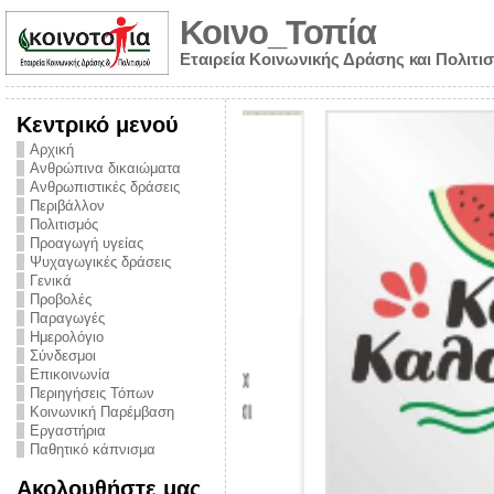
Κοινο_Τοπία
Εταιρεία Κοινωνικής Δράσης και Πολιτι
Κεντρικό μενού
Αρχική
Ανθρώπινα δικαιώματα
Ανθρωπιστικές δράσεις
Περιβάλλον
Πολιτισμός
Προαγωγή υγείας
Ψυχαγωγικές δράσεις
Γενικά
Προβολές
Παραγωγές
Ημερολόγιο
νυμα από την
Σύνδεσμοι
για την ημέρα
Επικοινωνία
Περιηγήσεις Τόπων
ναρκωτικών και
Κοινωνική Παρέμβαση
Εργαστήρια
στήριξης στο
Παθητικό κάπνισμα
ο Πρόληψης
Ακολουθήστε μας