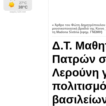
καιρός k24.net
«
Άρθρο του Φώτη Δημητρόπουλου (
μουσικοποιητική βραδιά της Κοινο_
τη Madona Sixtina (εφημ. ΓΝΩΜΗ)
Δ.Τ. Μαθη
Πατρών σ
Λερούνη γ
πολιτισμ
βασιλείων