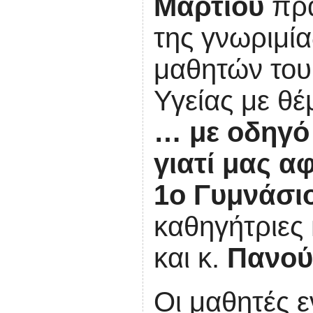
Μαρτίου
πρα
της γνωριμία
μαθητών το
Υγείας με θ
… με οδηγό 
γιατί μας α
1ο Γυμνάσι
καθηγήτριες
και κ.
Πανού
Οι μαθητές 