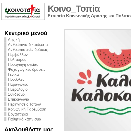
Κοινο_Τοπία
Εταιρεία Κοινωνικής Δράσης και Πολιτι
Κεντρικό μενού
Αρχική
Ανθρώπινα δικαιώματα
Ανθρωπιστικές δράσεις
Περιβάλλον
Πολιτισμός
Προαγωγή υγείας
Ψυχαγωγικές δράσεις
Γενικά
Προβολές
Παραγωγές
Ημερολόγιο
νυμα από την
Σύνδεσμοι
για την ημέρα
Επικοινωνία
Περιηγήσεις Τόπων
ναρκωτικών και
Κοινωνική Παρέμβαση
Εργαστήρια
στήριξης στο
Παθητικό κάπνισμα
ο Πρόληψης
Ακολουθήστε μας