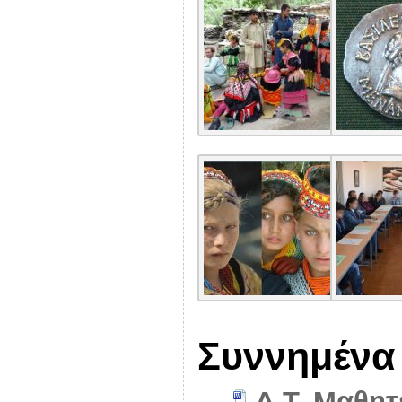
Συννημένα
Δ.Τ. Μαθητ