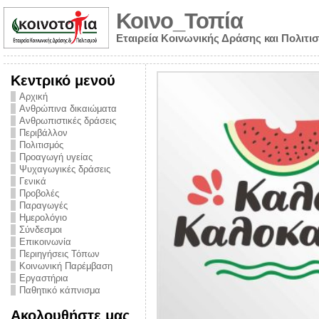
Κοινο_Τοπία
Εταιρεία Κοινωνικής Δράσης και Πολιτι
Κεντρικό μενού
Αρχική
Ανθρώπινα δικαιώματα
Ανθρωπιστικές δράσεις
Περιβάλλον
Πολιτισμός
Προαγωγή υγείας
Ψυχαγωγικές δράσεις
Γενικά
Προβολές
Παραγωγές
Ημερολόγιο
νυμα από την
Σύνδεσμοι
για την ημέρα
Επικοινωνία
Περιηγήσεις Τόπων
ναρκωτικών και
Κοινωνική Παρέμβαση
Εργαστήρια
στήριξης στο
Παθητικό κάπνισμα
ο Πρόληψης
Ακολουθήστε μας