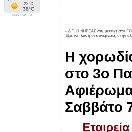
καιρός k24.net
«
Δ.Τ. Ο ΝΗΡΕΑΣ συμμετείχε στο F
Έξυπνη λύση οι συνέργειες στην αλι
Η χορωδί
στο 3ο Πα
Αφιέρωμα
Σαββάτο 
Εταιρεία