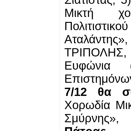
Μικτή χο
Πολιτιστι
Αταλάντη
ΤΡΙΠΟΛΗΣ,
Ευφώνια 
Επιστημόν
7/12
θα σ
Χορωδία Μι
Σμύρνης»