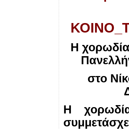
ΚΟΙΝΟ_
Η χορωδία
Πανελλή
στο Νίκ
Η χορωδί
συμμετάσ