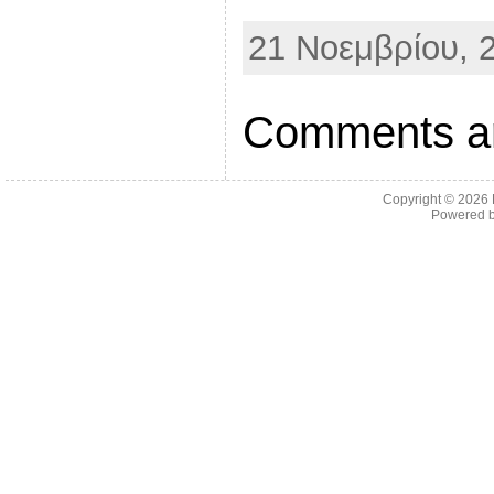
i
b
21 Νοεμβρίου, 2
e
r
Comments ar
Copyright © 2026
Powered 