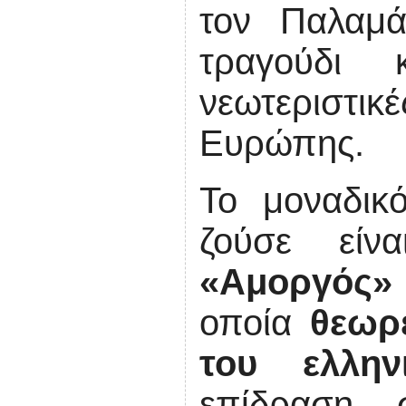
τον Παλαμά
τραγούδι 
νεωτεριστικ
Ευρώπης.
Το μοναδικ
ζούσε εί
«Αμοργός»
οποία
θεωρε
του ελλη
επίδραση σ