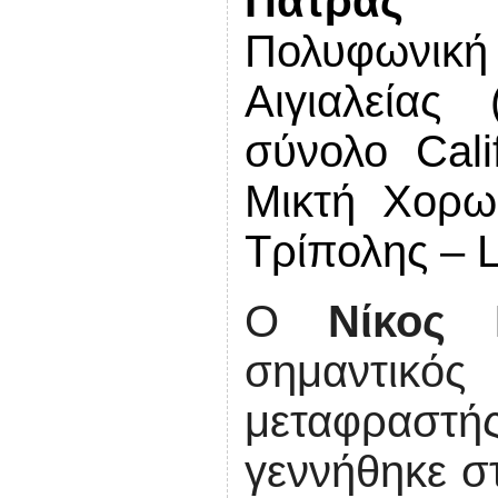
Πάτρας «
Πολυφωνι
Αιγιαλείας
σύνολο C
al
Μικτή Χορω
Τρίπολης – 
Ο
Νίκος 
σημαντικ
μεταφραστ
γεννήθηκε σ