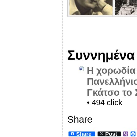
Συννημένα
Η χορωδία 
Πανελλήνι
Γκάτσο το 
• 494 click
Share
Share
Post
V