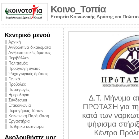
Κοινο_Τοπία
Εταιρεία Κοινωνικής Δράσης και Πολιτι
Κεντρικό μενού
Αρχική
Ανθρώπινα δικαιώματα
Ανθρωπιστικές δράσεις
Περιβάλλον
Πολιτισμός
Προαγωγή υγείας
Ψυχαγωγικές δράσεις
Γενικά
Προβολές
Παραγωγές
Ημερολόγιο
Δ.Τ. Μήνυμα α
Σύνδεσμοι
ΠΡΟΤΑΣΗ για τη
Επικοινωνία
Περιηγήσεις Τόπων
υθύνης για τον
κατά των ναρκωτ
Κοινωνική Παρέμβαση
ων – Η έλλειψη
Εργαστήρια
ψήφισμα στήριξ
Παθητικό κάπνισμα
 βούλησης και
Κέντρο Πρόλ
Ακολουθήστε μας