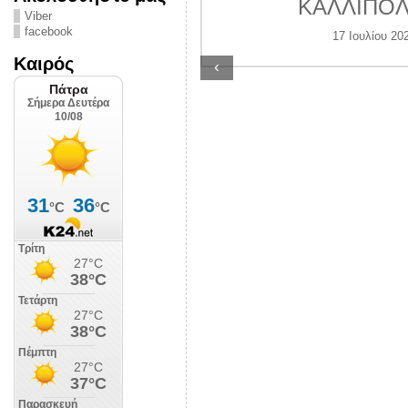
ς Αστυνομίας
ΚΑΛΛΙΠΟΛ
Viber
ην πόλη έρμαιο
facebook
17 Ιουλίου 20
ανδαλισμών
Καιρός
‹
υγούστου 2026