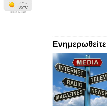
καιρός k24.net
Ενημερωθείτε