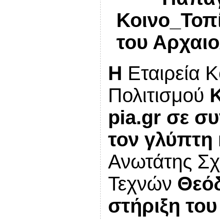
Κοινο_Τοπ
του Αρχαι
Η
Εταιρεία Κ
Πολιτισμού
pia
.
gr
σε συ
τον
γλύπτη
Ανωτάτης Σ
Τεχνών
Θεό
στήριξη το