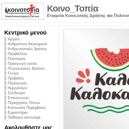
Κοινο_Τοπία
Εταιρεία Κοινωνικής Δράσης και Πολιτι
Κεντρικό μενού
Αρχική
Ανθρώπινα δικαιώματα
Ανθρωπιστικές δράσεις
Περιβάλλον
Πολιτισμός
Προαγωγή υγείας
Ψυχαγωγικές δράσεις
Γενικά
Προβολές
Παραγωγές
Ημερολόγιο
νυμα από την
Σύνδεσμοι
για την ημέρα
Επικοινωνία
Περιηγήσεις Τόπων
ναρκωτικών και
Κοινωνική Παρέμβαση
Εργαστήρια
στήριξης στο
Παθητικό κάπνισμα
ο Πρόληψης
Ακολουθήστε μας