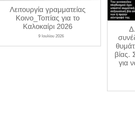
ματείας
για το
026
Δ.Τ. Η Κοινο_Τοπία
συνέδραμε 7 περιπτώσε
6
θυμάτων ενδοοικογενεια
βίας. Συγκεντρώνει χρήμ
για να βοηθήσει και άλλ
γυναίκες
1 Ιουλίου 2026