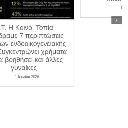
11 Ιουνίου 2026
›
ις
κής
ατα
ες