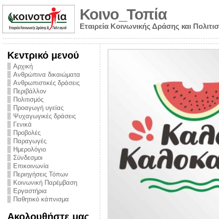
Κοινο_Τοπία
Εταιρεία Κοινωνικής Δράσης και Πολιτι
Κεντρικό μενού
Αρχική
Ανθρώπινα δικαιώματα
Ανθρωπιστικές δράσεις
Περιβάλλον
Πολιτισμός
Προαγωγή υγείας
Ψυχαγωγικές δράσεις
Γενικά
Προβολές
Παραγωγές
Ημερολόγιο
νυμα από την
Σύνδεσμοι
για την ημέρα
Επικοινωνία
Περιηγήσεις Τόπων
ναρκωτικών και
Κοινωνική Παρέμβαση
Εργαστήρια
στήριξης στο
Παθητικό κάπνισμα
ο Πρόληψης
Ακολουθήστε μας