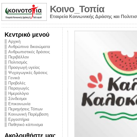
Κοινο_Τοπία
Εταιρεία Κοινωνικής Δράσης και Πολιτι
Κεντρικό μενού
Αρχική
Ανθρώπινα δικαιώματα
Ανθρωπιστικές δράσεις
Περιβάλλον
Πολιτισμός
Προαγωγή υγείας
Ψυχαγωγικές δράσεις
Γενικά
Προβολές
Παραγωγές
Ημερολόγιο
νυμα από την
Σύνδεσμοι
για την ημέρα
Επικοινωνία
Περιηγήσεις Τόπων
ναρκωτικών και
Κοινωνική Παρέμβαση
Εργαστήρια
στήριξης στο
Παθητικό κάπνισμα
ο Πρόληψης
Ακολουθήστε μας