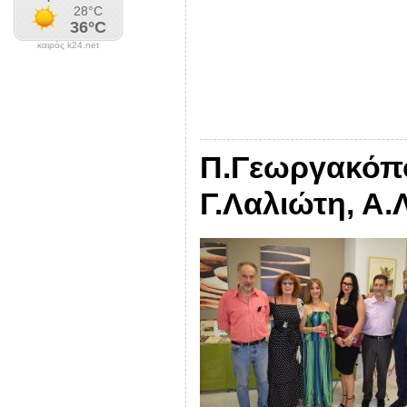
καιρός k24.net
Π.Γεωργακόπο
Γ.Λαλιώτη, Α