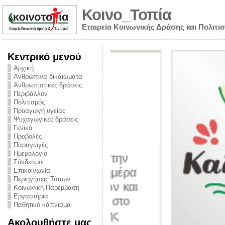
Κοινο_Τοπία
Εταιρεία Κοινωνικής Δράσης και Πολιτι
Κεντρικό μενού
Αρχική
Ανθρώπινα δικαιώματα
Ανθρωπιστικές δράσεις
Περιβάλλον
Πολιτισμός
Προαγωγή υγείας
Ψυχαγωγικές δράσεις
Γενικά
Προβολές
Παραγωγές
Ημερολόγιο
νυμα από την
Σύνδεσμοι
για την ημέρα
Επικοινωνία
Περιηγήσεις Τόπων
ναρκωτικών και
Κοινωνική Παρέμβαση
Εργαστήρια
στήριξης στο
Παθητικό κάπνισμα
ο Πρόληψης
Ακολουθήστε μας