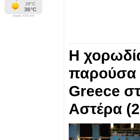
καιρός k24.net
Η χορωδί
παρούσα 
Greece στ
Αστέρα (2