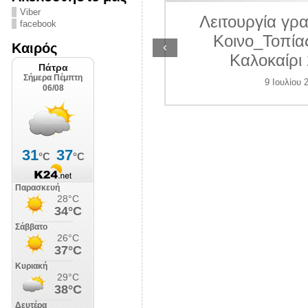
ΛΙΠΟΛΙΣ
Viber
Λειτουργία γραμ
facebook
7 Ιουλίου 2026
Κοινο_Τοπίας 
‹
Καιρός
Καλοκαίρι 2
9 Ιουλίου 202