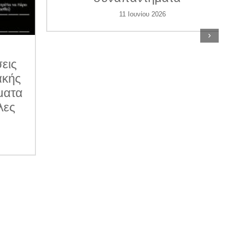
11 Ιουνίου 2026
›
ις
κής
ατα
ες