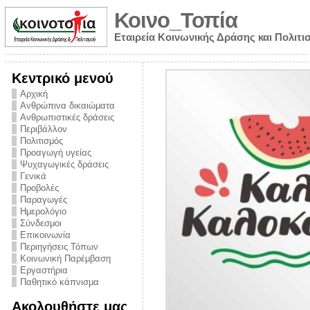
Κοινο_Τοπία
Εταιρεία Κοινωνικής Δράσης και Πολιτι
Κεντρικό μενού
Αρχική
Ανθρώπινα δικαιώματα
Ανθρωπιστικές δράσεις
Περιβάλλον
Πολιτισμός
Προαγωγή υγείας
Ψυχαγωγικές δράσεις
Γενικά
Προβολές
Παραγωγές
Ημερολόγιο
νυμα από την
Σύνδεσμοι
για την ημέρα
Επικοινωνία
Περιηγήσεις Τόπων
ναρκωτικών και
Κοινωνική Παρέμβαση
 στήριξης στο
Εργαστήρια
Παθητικό κάπνισμα
ο Πρόληψης
Ακολουθήστε μας