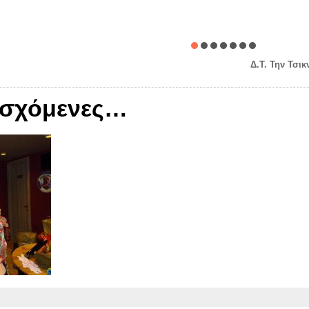
Δ.Τ. Την Τσι
οσχόμενες…