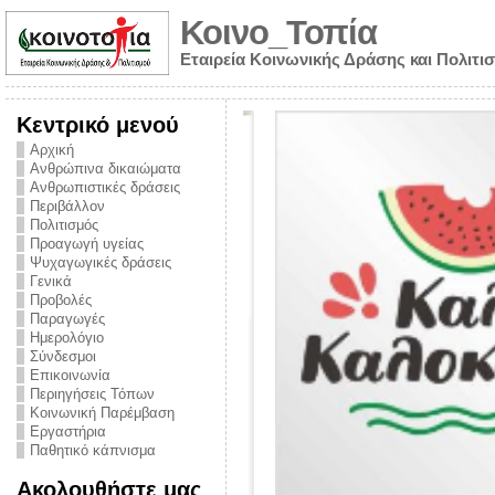
Κοινο_Τοπία
Εταιρεία Κοινωνικής Δράσης και Πολιτι
Κεντρικό μενού
Αρχική
Ανθρώπινα δικαιώματα
Ανθρωπιστικές δράσεις
Περιβάλλον
Πολιτισμός
Προαγωγή υγείας
Ψυχαγωγικές δράσεις
Γενικά
Προβολές
Παραγωγές
Ημερολόγιο
νυμα από την
Σύνδεσμοι
για την ημέρα
Επικοινωνία
Περιηγήσεις Τόπων
ναρκωτικών και
Κοινωνική Παρέμβαση
Εργαστήρια
στήριξης στο
Παθητικό κάπνισμα
ο Πρόληψης
Ακολουθήστε μας