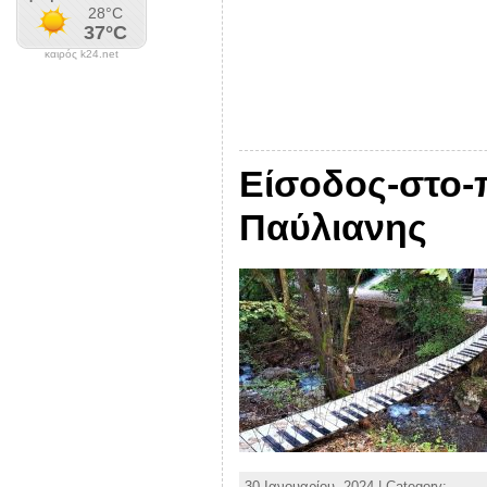
καιρός k24.net
Είσοδος-στο-
Παύλιανης
30 Ιανουαρίου, 2024 | Category: