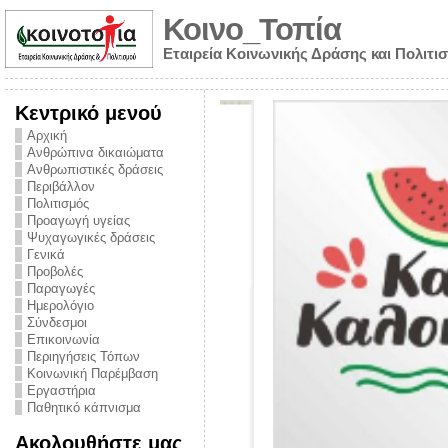
Κοινο_Τοπία
Εταιρεία Κοινωνικής Δράσης και Πολιτι
Κεντρικό μενού
Αρχική
Ανθρώπινα δικαιώματα
Ανθρωπιστικές δράσεις
Περιβάλλον
Πολιτισμός
Προαγωγή υγείας
Ψυχαγωγικές δράσεις
Γενικά
Προβολές
Παραγωγές
Ημερολόγιο
νυμα από την
Σύνδεσμοι
για την ημέρα
Επικοινωνία
Περιηγήσεις Τόπων
ναρκωτικών και
Κοινωνική Παρέμβαση
Εργαστήρια
στήριξης στο
Παθητικό κάπνισμα
ο Πρόληψης
Ακολουθήστε μας