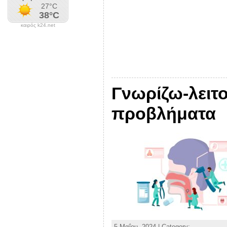
καιρός k24.net
Γνωρίζω-λειτ
προβλήματα
5 Μαΐου, 2024 | Category: