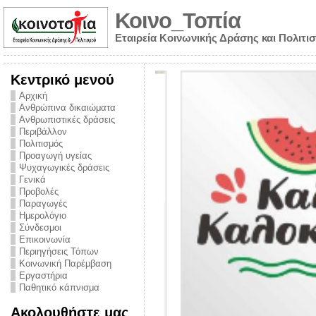
Κοινο_Τοπία
Εταιρεία Κοινωνικής Δράσης και Πολιτι
Κεντρικό μενού
Αρχική
Ανθρώπινα δικαιώματα
Ανθρωπιστικές δράσεις
Περιβάλλον
Πολιτισμός
Προαγωγή υγείας
Ψυχαγωγικές δράσεις
Γενικά
Προβολές
Παραγωγές
Ημερολόγιο
νυμα από την
Σύνδεσμοι
για την ημέρα
Επικοινωνία
Περιηγήσεις Τόπων
ναρκωτικών και
Κοινωνική Παρέμβαση
Εργαστήρια
στήριξης στο
Παθητικό κάπνισμα
ο Πρόληψης
Ακολουθήστε μας