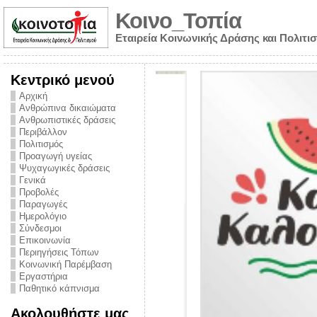
Κοινο_Τοπία
Εταιρεία Κοινωνικής Δράσης και Πολιτι
Κεντρικό μενού
Αρχική
Ανθρώπινα δικαιώματα
Ανθρωπιστικές δράσεις
Περιβάλλον
Πολιτισμός
Προαγωγή υγείας
Ψυχαγωγικές δράσεις
Γενικά
Προβολές
Παραγωγές
Ημερολόγιο
νυμα από την
Σύνδεσμοι
για την ημέρα
Επικοινωνία
Περιηγήσεις Τόπων
ναρκωτικών και
Κοινωνική Παρέμβαση
Εργαστήρια
στήριξης στο
Παθητικό κάπνισμα
ο Πρόληψης
Ακολουθήστε μας