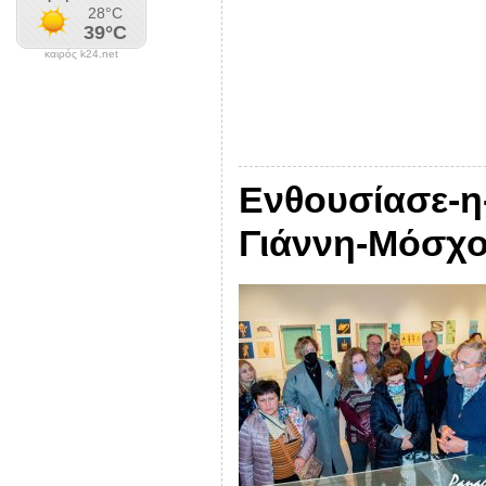
καιρός k24.net
Ενθουσίασε-η
Γιάννη-Μόσχ