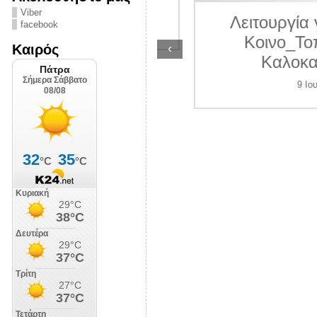
ΛΙΠΟΛΙΣ
Viber
Λειτουργία γραμ
facebook
7 Ιουλίου 2026
Κοινο_Τοπίας 
‹
Καιρός
Καλοκαίρι 2
9 Ιουλίου 202