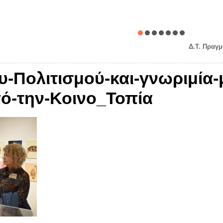
Δ.Τ. Πραγμ
Πολιτισμού-και-γνωριμία-με
ό-την-Κοινο_Τοπία