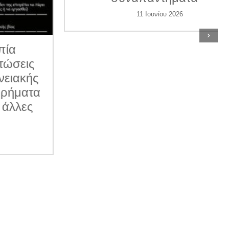
11 Ιουνίου 2026
›
ις
κής
ατα
ες