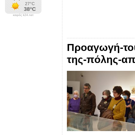
καιρός k24.net
Προαγωγή-του-
της-πόλης-απ