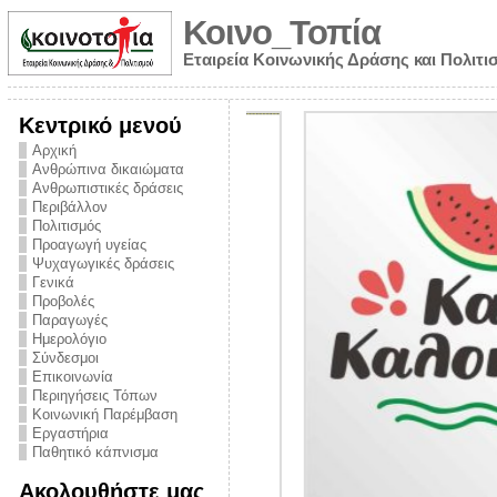
Κοινο_Τοπία
Εταιρεία Κοινωνικής Δράσης και Πολιτι
Κεντρικό μενού
Αρχική
Ανθρώπινα δικαιώματα
Ανθρωπιστικές δράσεις
Περιβάλλον
Πολιτισμός
Προαγωγή υγείας
Ψυχαγωγικές δράσεις
Γενικά
Προβολές
Παραγωγές
Ημερολόγιο
νυμα από την
Σύνδεσμοι
για την ημέρα
Επικοινωνία
Περιηγήσεις Τόπων
ναρκωτικών και
Κοινωνική Παρέμβαση
 στήριξης στο
Εργαστήρια
Παθητικό κάπνισμα
ο Πρόληψης
Ακολουθήστε μας