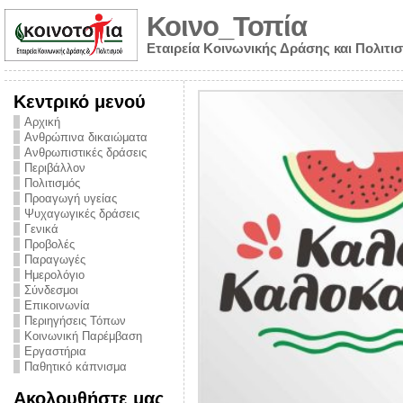
Κοινο_Τοπία
Εταιρεία Κοινωνικής Δράσης και Πολιτι
Κεντρικό μενού
Αρχική
Ανθρώπινα δικαιώματα
Ανθρωπιστικές δράσεις
Περιβάλλον
Πολιτισμός
Προαγωγή υγείας
Ψυχαγωγικές δράσεις
Γενικά
Προβολές
Παραγωγές
Ημερολόγιο
νυμα από την
Σύνδεσμοι
για την ημέρα
Επικοινωνία
Περιηγήσεις Τόπων
ναρκωτικών και
Κοινωνική Παρέμβαση
Εργαστήρια
στήριξης στο
Παθητικό κάπνισμα
ο Πρόληψης
Ακολουθήστε μας