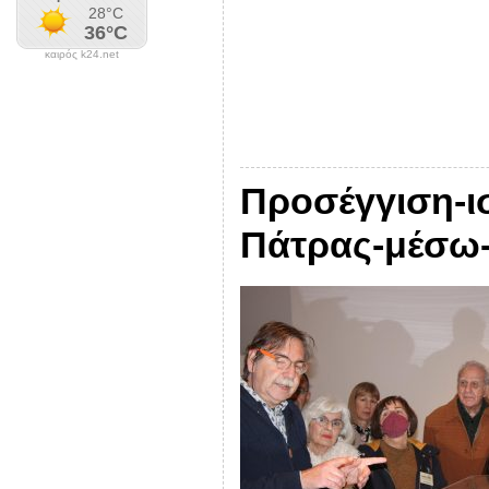
καιρός k24.net
Προσέγγιση-ι
Πάτρας-μέσω