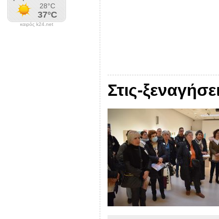
καιρός k24.net
Στις-ξεναγήσε