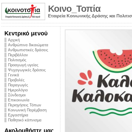
Κοινο_Τοπία
Εταιρεία Κοινωνικής Δράσης και Πολιτι
Κεντρικό μενού
Αρχική
Ανθρώπινα δικαιώματα
Ανθρωπιστικές δράσεις
Περιβάλλον
Πολιτισμός
Προαγωγή υγείας
Ψυχαγωγικές δράσεις
Γενικά
Προβολές
Παραγωγές
Ημερολόγιο
νυμα από την
Σύνδεσμοι
για την ημέρα
Επικοινωνία
Περιηγήσεις Τόπων
ναρκωτικών και
Κοινωνική Παρέμβαση
Εργαστήρια
στήριξης στο
Παθητικό κάπνισμα
ο Πρόληψης
Ακολουθήστε μας