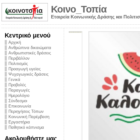
Κοινο_Τοπία
Εταιρεία Κοινωνικής Δράσης και Πολιτι
Κεντρικό μενού
Αρχική
Ανθρώπινα δικαιώματα
Ανθρωπιστικές δράσεις
Περιβάλλον
Πολιτισμός
Προαγωγή υγείας
Ψυχαγωγικές δράσεις
Γενικά
Προβολές
Παραγωγές
Ημερολόγιο
νυμα από την
Σύνδεσμοι
για την ημέρα
Επικοινωνία
Περιηγήσεις Τόπων
ναρκωτικών και
Κοινωνική Παρέμβαση
Εργαστήρια
στήριξης στο
Παθητικό κάπνισμα
ο Πρόληψης
Ακολουθήστε μας