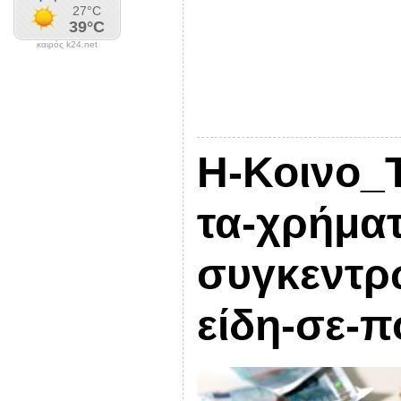
καιρός k24.net
Η-Κοινο_Τ
τα-χρήμα
συγκεντρ
είδη-σε-π