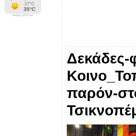
καιρός k24.net
Δεκάδες-φ
Κοινο_Το
παρόν-στ
Τσικνοπέ