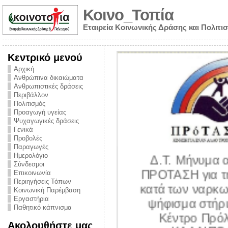
Κοινο_Τοπία
Εταιρεία Κοινωνικής Δράσης και Πολιτι
Κεντρικό μενού
Αρχική
Ανθρώπινα δικαιώματα
Ανθρωπιστικές δράσεις
Περιβάλλον
Πολιτισμός
Προαγωγή υγείας
Ψυχαγωγικές δράσεις
Γενικά
Προβολές
Παραγωγές
Ημερολόγιο
Δ.Τ. Μήνυμα α
Σύνδεσμοι
ΠΡΟΤΑΣΗ για τη
Επικοινωνία
Περιηγήσεις Τόπων
υθύνης για τον
κατά των ναρκωτ
Κοινωνική Παρέμβαση
ων – Η έλλειψη
Εργαστήρια
ψήφισμα στήριξ
Παθητικό κάπνισμα
 βούλησης και
Κέντρο Πρόλ
Ακολουθήστε μας