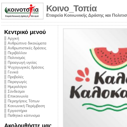
Κοινο_Τοπία
Εταιρεία Κοινωνικής Δράσης και Πολιτι
Κεντρικό μενού
Αρχική
Ανθρώπινα δικαιώματα
Ανθρωπιστικές δράσεις
Περιβάλλον
Πολιτισμός
Προαγωγή υγείας
Ψυχαγωγικές δράσεις
Γενικά
Προβολές
Παραγωγές
Ημερολόγιο
νυμα από την
Σύνδεσμοι
για την ημέρα
Επικοινωνία
Περιηγήσεις Τόπων
ναρκωτικών και
Κοινωνική Παρέμβαση
Εργαστήρια
στήριξης στο
Παθητικό κάπνισμα
ο Πρόληψης
Ακολουθήστε μας