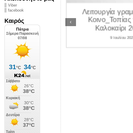
ΛΙΠΟΛΙΣ
Viber
Λειτουργία γραμ
facebook
 Ιουλίου 2026
Κοινο_Τοπίας 
Καιρός
‹
Καλοκαίρι 2
9 Ιουλίου 202