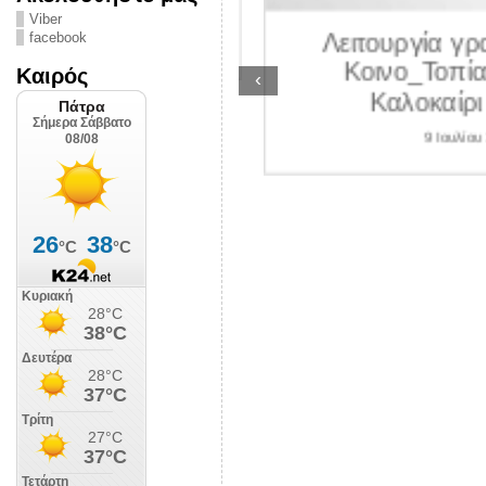
ΛΙΠΟΛΙΣ
Viber
Λειτουργία γραμ
facebook
 Ιουλίου 2026
Κοινο_Τοπίας 
Καιρός
‹
Καλοκαίρι 2
9 Ιουλίου 202