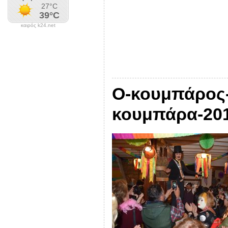
καιρός k24.net
Ο-κουμπάρος-
κουμπάρα-20