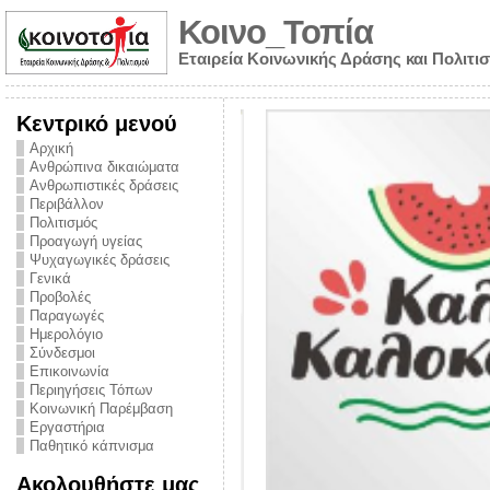
Κοινο_Τοπία
Εταιρεία Κοινωνικής Δράσης και Πολιτι
Κεντρικό μενού
Αρχική
Ανθρώπινα δικαιώματα
Ανθρωπιστικές δράσεις
Περιβάλλον
Πολιτισμός
Προαγωγή υγείας
Ψυχαγωγικές δράσεις
Γενικά
Προβολές
Παραγωγές
Ημερολόγιο
νυμα από την
Σύνδεσμοι
για την ημέρα
Επικοινωνία
Περιηγήσεις Τόπων
ναρκωτικών και
Κοινωνική Παρέμβαση
Εργαστήρια
στήριξης στο
Παθητικό κάπνισμα
ο Πρόληψης
Ακολουθήστε μας