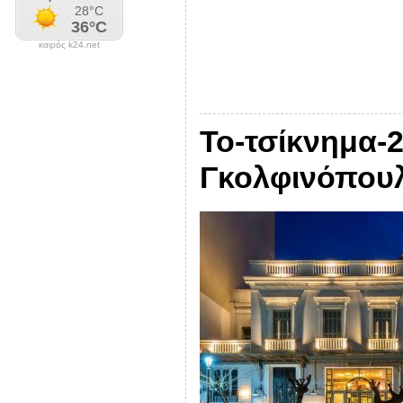
καιρός k24.net
Το-τσίκνημα-2
Γκολφινόπου