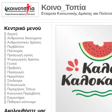
Κοινο_Τοπία
Εταιρεία Κοινωνικής Δράσης και Πολιτι
Κεντρικό μενού
Αρχική
Ανθρώπινα δικαιώματα
Ανθρωπιστικές δράσεις
Περιβάλλον
Πολιτισμός
Προαγωγή υγείας
Ψυχαγωγικές δράσεις
Γενικά
Προβολές
Παραγωγές
Ημερολόγιο
νυμα από την
Σύνδεσμοι
για την ημέρα
Επικοινωνία
Περιηγήσεις Τόπων
ναρκωτικών και
Κοινωνική Παρέμβαση
 στήριξης στο
Εργαστήρια
Παθητικό κάπνισμα
ο Πρόληψης
Ακολουθήστε μας