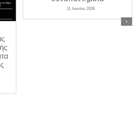
11 Ιουνίου 2026
›
ις
κής
ατα
ες