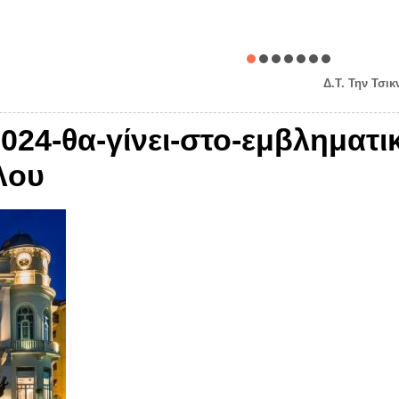
Δ.Τ. Την Τσι
024-θα-γίνει-στο-εμβληματι
λου