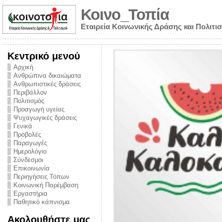
Κοινο_Τοπία
Εταιρεία Κοινωνικής Δράσης και Πολιτι
Κεντρικό μενού
Αρχική
Ανθρώπινα δικαιώματα
Ανθρωπιστικές δράσεις
Περιβάλλον
Πολιτισμός
Προαγωγή υγείας
Ψυχαγωγικές δράσεις
Γενικά
Προβολές
Παραγωγές
Ημερολόγιο
νυμα από την
Σύνδεσμοι
για την ημέρα
Επικοινωνία
Περιηγήσεις Τόπων
ναρκωτικών και
Κοινωνική Παρέμβαση
Εργαστήρια
στήριξης στο
Παθητικό κάπνισμα
ο Πρόληψης
Ακολουθήστε μας