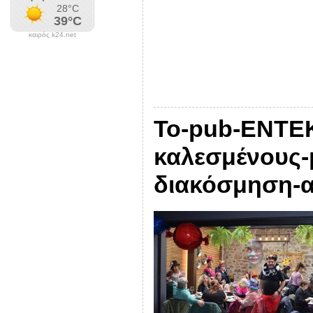
καιρός k24.net
Το-pub-ENTEK
καλεσμένους-
διακόσμηση-α