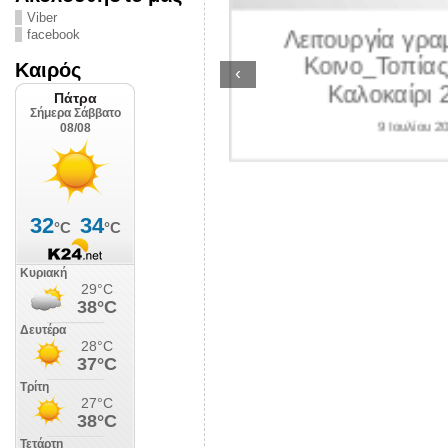
ΛΙΠΟΛΙΣ
Viber
Λειτουργία γραμ
facebook
 Ιουλίου 2026
Κοινο_Τοπίας 
Καιρός
‹
Καλοκαίρι 2
9 Ιουλίου 202