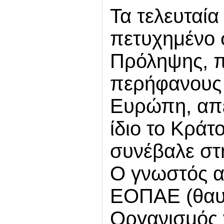
Τα τελευταία
πετυχημένο
Πρόληψης, π
περήφανους 
Ευρώπη, απε
ίδιο το Κράτ
συνέβαλε στη
Ο γνωστός α
ΕΟΠΑΕ (θαυ
Οργανισμός 