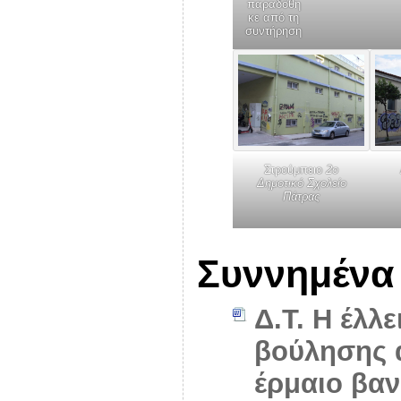
παραδόθη
κε από τη
συντήρηση
Στρούμπειο
2ο
Δημοτικό Σχολείο
Πάτρας
Συννημένα
Δ.Τ. Η έλλ
βούλησης 
έρμαιο βα