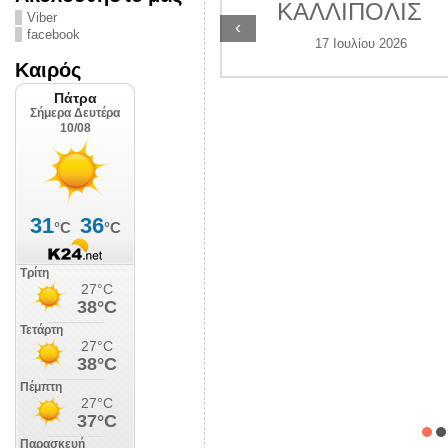
ΚΑΛΛΙΠΟΛΙΣ
Αστυνομίας
Viber
‹
facebook
ήνουν την πόλη
17 Ιουλίου 2026
Καιρός
έρμαιο των
βανδαλισμών
9 Αυγούστου 2026