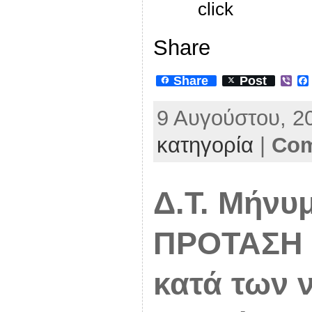
click
Share
Share
Post
V
i
b
9 Αυγούστου, 2
e
r
κατηγορία
|
Com
Δ.Τ. Μήνυ
ΠΡΟΤΑΣΗ γ
κατά των 