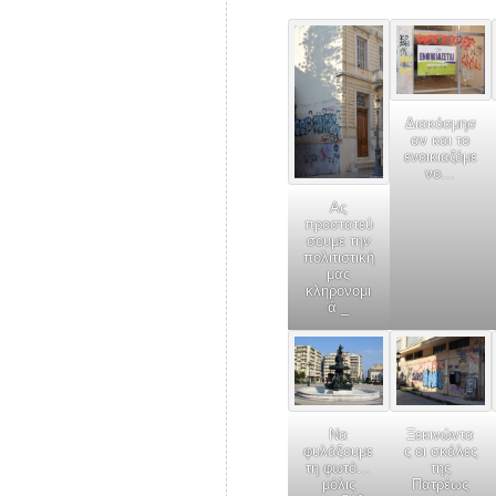
Διακόσμησ
αν και το
ενοικιαζόμε
νο…
Ας
προστατεύ
σουμε την
πολιτιστική
μας
κληρονομι
ά _
Να
Ξεκινώντα
φυλάξουμε
ς οι σκάλες
τη φωτό…
της
μόλις
Πατρέως