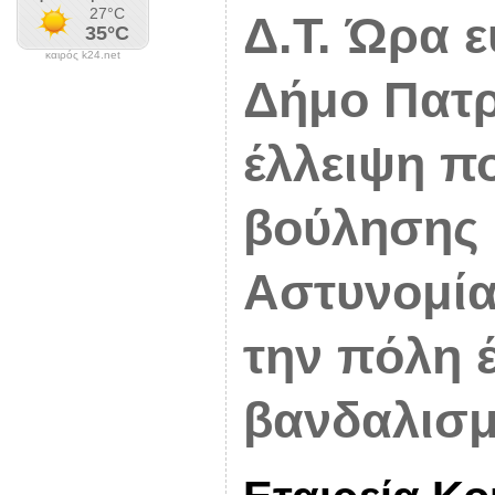
Δ.Τ. Ώρα ε
καιρός k24.net
Δήμο Πατρ
έλλειψη πο
βούλησης 
Αστυνομί
την πόλη 
βανδαλισ