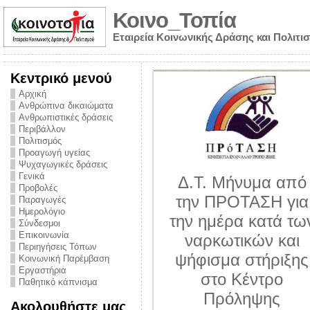
Κοινο_Τοπία
Εταιρεία Κοινωνικής Δράσης και Πολιτι
Κεντρικό μενού
Αρχική
Ανθρώπινα δικαιώματα
Ανθρωπιστικές δράσεις
Περιβάλλον
Πολιτισμός
Προαγωγή υγείας
Ψυχαγωγικές δράσεις
Γενικά
Δ.Τ. Μήνυμα από
Προβολές
την ΠΡΟΤΑΣΗ για
Παραγωγές
Τ. Ώρα ευθύνης
Ημερολόγιο
την ημέρα κατά τω
Σύνδεσμοι
για τον Δήμο
Επικοινωνία
ναρκωτικών και
Πατρέων – Η
Περιηγήσεις Τόπων
ψήφισμα στήριξης
Κοινωνική Παρέμβαση
λειψη πολιτικής
Εργαστήρια
στο Κέντρο
βούλησης και
Παθητικό κάπνισμα
Πρόληψης
Δημοτικής
Ακολουθήστε μας