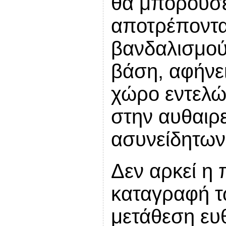
θα μπορούσε
αποτρέποντα
βανδαλισμού
βάση, αφήνει
χώρο εντελώ
στην αυθαιρ
ασυνείδητων
Δεν αρκεί η 
καταγραφή τ
μετάθεση ε