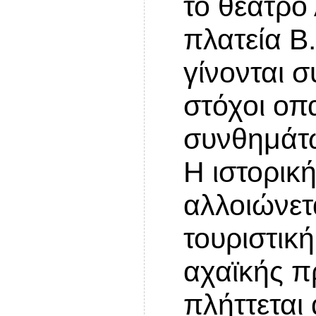
το θέατρο
πλατεία Β.
γίνονται 
στόχοι οπ
συνθημάτω
Η ιστορικ
αλλοιώνετα
τουριστική
αχαϊκής 
πλήττεται