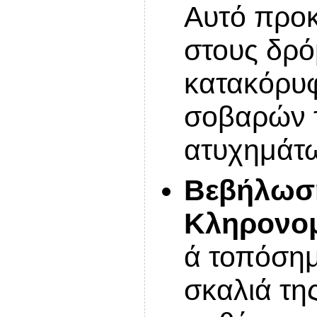
Αυτό προκ
στους δρό
κατακόρυφ
σοβαρών 
ατυχημάτ
Βεβήλωση
Κληρονομ
ά τοπόσημ
σκαλιά τη