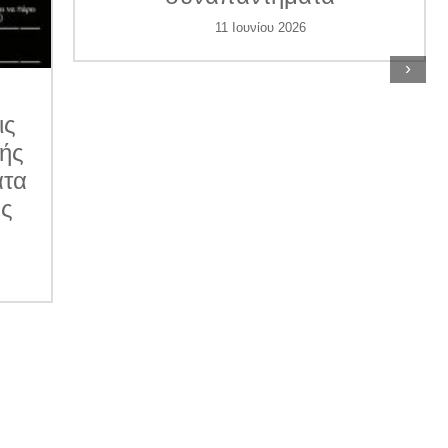
11 Ιουνίου 2026
›
ις
κής
ατα
ες