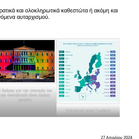
κρατικά και ολοκληρωτικά καθεστώτα ή ακόμη και
νόμενα αυταρχισμού.
 δρόμος για την ισονομία και
την ισοπολιτεία είναι ακόμη
μακρύς
Στατιστικά στην Ευρώπη
27 Απριλίου 2024