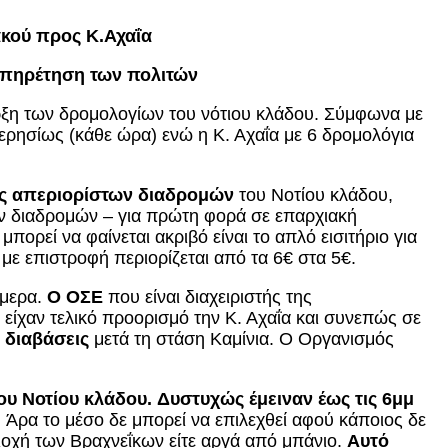
κού προς Κ.Αχαΐα
ξυπηρέτηση των πολιτών
ρξη των δρομολογίων του νότιου κλάδου. Σύμφωνα με
ερησίως (κάθε ώρα) ενώ η Κ. Αχαΐα με 6 δρομολόγια
ες απεριορίστων διαδρομών
του Νοτίου κλάδου,
των διαδρομών – για πρώτη φορά σε επαρχιακή
πορεί να φαίνεται ακριβό είναι το απλό εισιτήριο για
με επιστροφή περιορίζεται από τα 6€ στα 5€.
ήμερα.
Ο ΟΣΕ
που είναι διαχειριστής της
είχαν τελικό προορισμό την Κ. Αχαΐα και συνεπώς σε
 διαβάσεις
μετά τη στάση Καμίνια. Ο Οργανισμός
ου Νοτίου κλάδου.
Δυστυχώς έμειναν έως τις 6μμ
.
Άρα το μέσο δε μπορεί να επιλεχθεί αφού κάποιος δε
ριοχή των Βραχνεΐκων είτε αργά από μπάνιο.
Αυτό