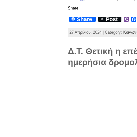
Share
Share
Post
V
i
b
27 Απριλίου, 2024 | Category:
Κοινων
e
r
Δ.Τ. Θετική η ε
ημερήσια δρομολ