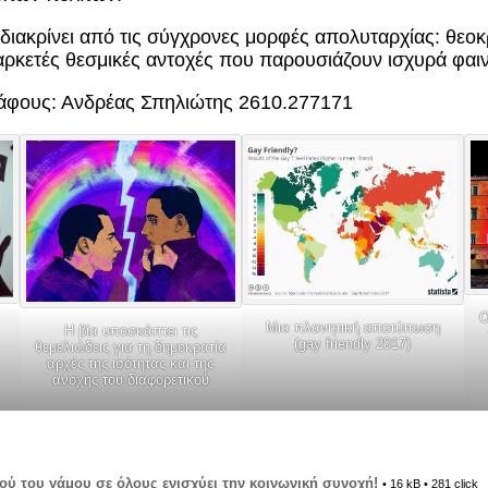
 διακρίνει από τις σύγχρονες μορφές απολυταρχίας: θεο
αρκετές θεσμικές αντοχές που παρουσιάζουν ισχυρά φαι
άφους: Ανδρέας Σπηλιώτης 2610.277171
Ο
Μια πλανητική αποτύπωση
Η βία υποσκάπτει τις
(gay friendly 2017)
θεμελιώδεις για τη δημοκρατία
αρχές της ισότητας και της
ανοχής του διαφορετικού
ού του γάμου σε όλους ενισχύει την κοινωνική συνοχή!
• 16 kB • 281 click