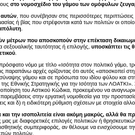
τους
στο νομοσχέδιο του γάμου των ομόφυλων ζευγα
 αυτών
, που συνέβησαν στις περισσότερες περιπτώσεις 
ίας ή βίας που στρέφονται κατά των πολιτών οι οποίοι
 απόλυτη
.
ών μέτρων
που αποσκοπούν στην επέκταση δικαιωμά
ρα σεξουαλικής ταυτότητας ή επιλογής,
υποσκάπτει τις θ
ετικού
.
ρόσφατο νόμο με τίτλο «Ισότητα στον πολιτικό γάμο, τρ
ις παραπάνω αρχές ορίζοντας ότι αυτός «αποσκοπεί στη
σύναψης γάμου και σε πρόσωπα του ιδίου φύλου και στη
της Εθνικής Στρατηγικής για την Ισότητα των ΛΟΑΤΚΙ».
ποποίηση του Αστικού Κώδικα, προκειμένου να αναγνωρ
ες παρεμβάσεις στην εργατική νομοθεσία για την προστα
ις και δ) η ειδικότερη ρύθμιση σχέσεων με στοιχεία αλλ
 και την ισοπολιτεία είναι ακόμη μακρύς,
αλλά θα πρ
 μας με διαφορετικές επιλογές πολιτικών ή θρησκευτικώ
αισθητικής συμπεριφοράς, αν θέλουμε να ενισχύσουμε τη
επών πολιτών.