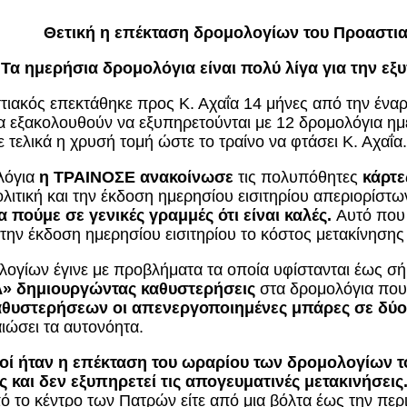
Θετική η επέκταση δρομολογίων του Προαστια
Τα ημερήσια δρομολόγια είναι πολύ λίγα για την ε
τιακός επεκτάθηκε προς Κ. Αχαΐα 14 μήνες από την ένα
ια εξακολουθούν να εξυπηρετούνται με 12 δρομολόγια ημ
τελικά η χρυσή τομή ώστε το τραίνο να φτάσει Κ. Αχαΐα.
λόγια
η ΤΡΑΙΝΟΣΕ ανακοίνωσε
τις πολυπόθητες
κάρτ
ολιτική και την έκδοση ημερησίου εισιτηρίου απεριορίσ
 πούμε σε γενικές γραμμές ότι είναι καλές.
Αυτό που μ
ην έκδοση ημερησίου εισιτηρίου το κόστος μετακίνησης 
ογίων έγινε με προβλήματα τα οποία υφίστανται έως σ
λ» δημιουργώντας καθυστερήσεις
στα δρομολόγια που 
καθυστερήσεων οι απενεργοποιημένες μπάρες σε δύο
αιώσει τα αυτονόητα.
ί ήταν η επέκταση του ωραρίου των δρομολογίων τ
 και δεν εξυπηρετεί τις απογευματινές μετακινήσεις
πό το κέντρο των Πατρών είτε από μια βόλτα έως την πε