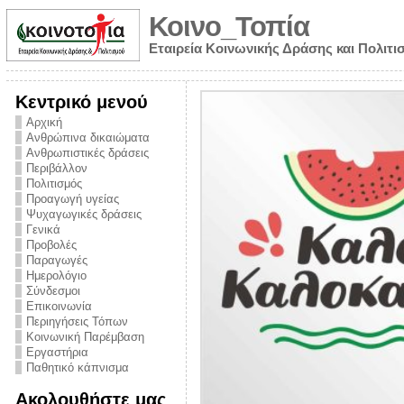
Κοινο_Τοπία
Εταιρεία Κοινωνικής Δράσης και Πολιτι
Κεντρικό μενού
Αρχική
Ανθρώπινα δικαιώματα
Ανθρωπιστικές δράσεις
Περιβάλλον
Πολιτισμός
Προαγωγή υγείας
Ψυχαγωγικές δράσεις
Γενικά
Προβολές
Παραγωγές
Ημερολόγιο
νυμα από την
Σύνδεσμοι
για την ημέρα
Επικοινωνία
Περιηγήσεις Τόπων
ναρκωτικών και
Κοινωνική Παρέμβαση
 στήριξης στο
Εργαστήρια
Παθητικό κάπνισμα
ο Πρόληψης
Ακολουθήστε μας