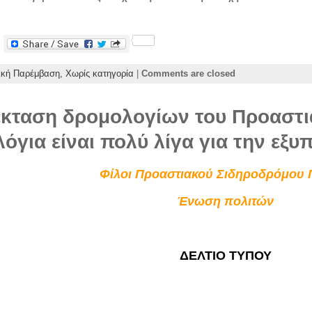
F
a
c
ική Παρέμβαση,
Χωρίς κατηγορία
|
Comments are closed
e
b
o
o
πέκταση δρομολογίων του Προαστι
k
όγια είναι πολύ λίγα για την εξ
Φίλοι Προαστιακού Σιδηροδρόμου 
Ένωση πολιτών
ΔΕΛΤΙΟ ΤΥΠΟΥ