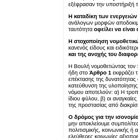
εξέφρασαν την υποστήριξή 
Η καταδίκη των ενεργειών
ανάλογων μορφών αποδοκιμασ
ταυτότητα
οφείλει να είναι
Η στοχοποίηση νομοθετικ
κανενός είδους και ειδικότε
και της ανοχής του διαφορ
Η Βουλή νομοθετώντας τον π
ήδη στο
Άρθρο 1
εκφράζει τ
επέκτασης της δυνατότητας 
κατεύθυνση της υλοποίησης 
νόμου αποτελούν: α) Η τρο
ίδιου φύλου, β) οι αναγκαί
της προστασίας από διακρίσε
Ο δρόμος για την ισονομία
μην αποκλείουμε συμπολίτες
πολιτισμικής, κοινωνικής ή 
ελεύθερες κοινωνίες αξιοπρ